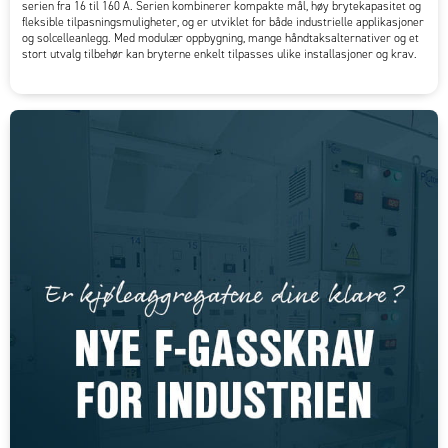
serien fra 16 til 160 A. Serien kombinerer kompakte mål, høy brytekapasitet og
fleksible tilpasningsmuligheter, og er utviklet for både industrielle applikasjoner
og solcelleanlegg. Med modulær oppbygning, mange håndtaksalternativer og et
stort utvalg tilbehør kan bryterne enkelt tilpasses ulike installasjoner og krav.