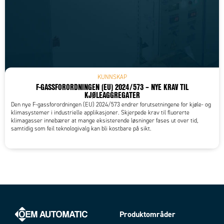
KUNNSKAP
F-GASSFORORDNINGEN (EU) 2024/573 – NYE KRAV TIL
KJØLEAGGREGATER
Den nye F-gassforordningen (EU) 2024/573 endrer forutsetningene for kjøle- og
klimasystemer i industrielle applikasjoner. Skjerpede krav til fluorerte
klimagasser innebærer at mange eksisterende løsninger fases ut over tid,
samtidig som feil teknologivalg kan bli kostbare på sikt.
Produktområder