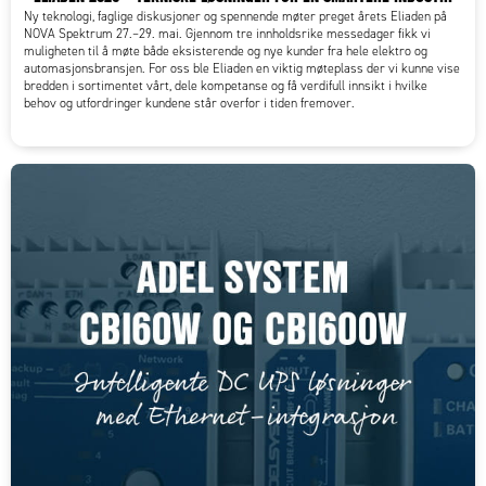
Ny teknologi, faglige diskusjoner og spennende møter preget årets Eliaden på
NOVA Spektrum 27.–29. mai. Gjennom tre innholdsrike messedager fikk vi
muligheten til å møte både eksisterende og nye kunder fra hele elektro og
automasjonsbransjen. For oss ble Eliaden en viktig møteplass der vi kunne vise
bredden i sortimentet vårt, dele kompetanse og få verdifull innsikt i hvilke
behov og utfordringer kundene står overfor i tiden fremover.