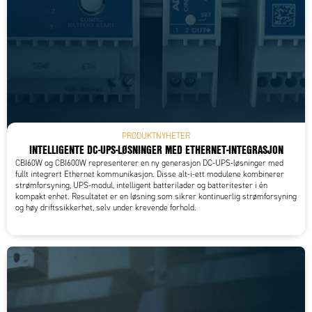
PRODUKTNYHETER
INTELLIGENTE DC-UPS-LØSNINGER MED ETHERNET-INTEGRASJON
CBI60W og CBI600W representerer en ny generasjon DC-UPS-løsninger med
fullt integrert Ethernet kommunikasjon. Disse alt-i-ett modulene kombinerer
strømforsyning, UPS-modul, intelligent batterilader og batteritester i én
kompakt enhet. Resultatet er en løsning som sikrer kontinuerlig strømforsyning
og høy driftssikkerhet, selv under krevende forhold.