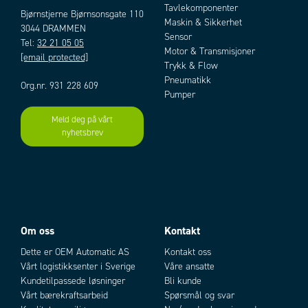
Tavlekomponenter
Bjørnstjerne Bjørnsonsgate 110
Maskin & Sikkerhet
3044 DRAMMEN
Sensor
Tel:
32 21 05 05
Motor & Transmisjoner
[email protected]
Trykk & Flow
Pneumatikk
Org.nr. 931 228 609
Pumper
Meld deg på vårt
Artikler
nyhetsbrev
Om oss
Kontakt
Dette er OEM Automatic AS
Kontakt oss
Add as new cart row
Add to existing cart row
Vårt logistikksenter i Sverige
Våre ansatte
Kundetilpassede løsninger
Bli kunde
Vårt bærekraftsarbeid
Spørsmål og svar