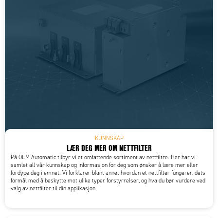
KUNNSKAP
LÆR DEG MER OM NETTFILTER
På OEM Automatic tilbyr vi et omfattende sortiment av nettfiltre. Her har vi
samlet all vår kunnskap og informasjon for deg som ønsker å lære mer eller
fordype deg i emnet. Vi forklarer blant annet hvordan et nettfilter fungerer, dets
formål med å beskytte mot ulike typer forstyrrelser, og hva du bør vurdere ved
valg av nettfilter til din applikasjon.