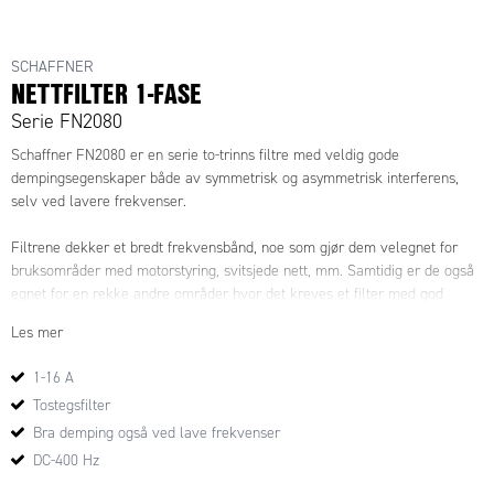
SCHAFFNER
NETTFILTER 1-FASE
Serie FN2080
Schaffner FN2080 er en serie to-trinns filtre med veldig gode
dempingsegenskaper både av symmetrisk og asymmetrisk interferens,
selv ved lavere frekvenser.
Filtrene dekker et bredt frekvensbånd, noe som gjør dem velegnet for
bruksområder med motorstyring, svitsjede nett, mm. Samtidig er de også
egnet for en rekke andre områder hvor det kreves et filter med god
ytelse.
Les mer
MERK! Ved likespenning bør nominell strøm reduseres med 10-20% for å
1-16 A
unngå metning av den ringformede kjernen, noe som eventuelt vil
Tostegsfilter
resulterer i dårligere ytelse. Dersom jordfeilbryter brukes må du
kontrollere at den totale lekkasjestrømmen ikke overstiger den innstilte
Bra demping også ved lave frekvenser
verdien til jordfeilbryteren.
DC-400 Hz