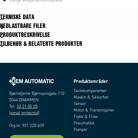
Mange ekspansjonsmuligheter
TEKNISKE DATA
NEDLASTBARE FILER
Tekniske data mangler
PRODUKTBESKRIVELSE
TILBEHØR & RELATERTE PRODUKTER
Produktområder
Artikler
Tavlekomponenter
Bjørnstjerne Bjørnsonsgate 110
Maskin & Sikkerhet
3044 DRAMMEN
Sensor
Tel:
32 21 05 05
Motor & Transmisjoner
[email protected]
Trykk & Flow
Pneumatikk
Org.nr. 931 228 609
Pumper