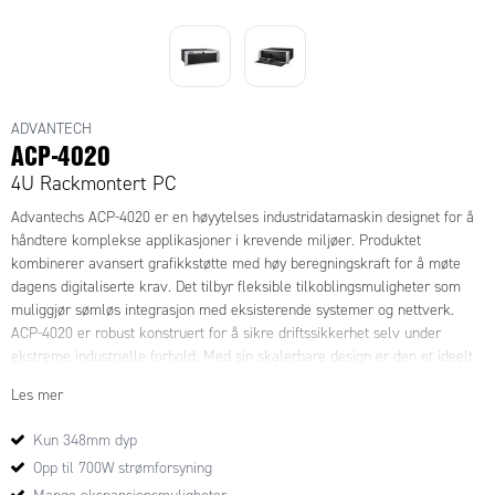
ADVANTECH
ACP-4020
4U Rackmontert PC
Advantechs ACP-4020 er en høyytelses industridatamaskin designet for å
håndtere komplekse applikasjoner i krevende miljøer. Produktet
kombinerer avansert grafikkstøtte med høy beregningskraft for å møte
dagens digitaliserte krav. Det tilbyr fleksible tilkoblingsmuligheter som
muliggjør sømløs integrasjon med eksisterende systemer og nettverk.
ACP-4020 er robust konstruert for å sikre driftssikkerhet selv under
ekstreme industrielle forhold. Med sin skalerbare design er den et ideelt
valg for applikasjoner som krever både kraft og framtidssikkerhet.
Les mer
Kun 348mm dyp
Opp til 700W strømforsyning