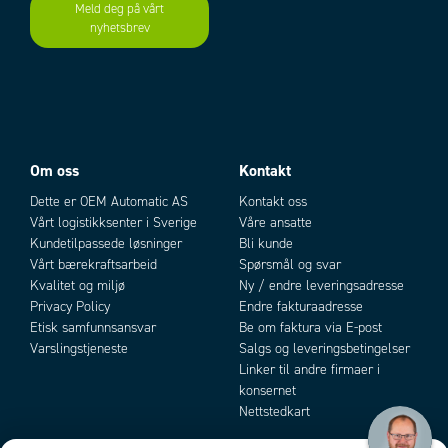
Meld deg på vårt
nyhetsbrev
Add as new cart row
Add to existing cart row
Om oss
Kontakt
Dette er OEM Automatic AS
Kontakt oss
Vårt logistikksenter i Sverige
Våre ansatte
Kundetilpassede løsninger
Bli kunde
Vårt bærekraftsarbeid
Spørsmål og svar
Kvalitet og miljø
Ny / endre leveringsadresse
Privacy Policy
Endre fakturaadresse
Etisk samfunnsansvar
Be om faktura via E-post
Varslingstjeneste
Salgs og leveringsbetingelser
Linker til andre firmaer i
konsernet
Nettstedkart