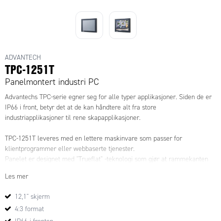
ADVANTECH
TPC-1251T
Panelmontert industri PC
Advantechs TPC-serie egner seg for alle typer applikasjoner. Siden de er
IP66 i front, betyr det at de kan håndtere alt fra store
industriapplikasjoner til rene skapapplikasjoner.
TPC-1251T leveres med en lettere maskinvare som passer for
klientprogrammer eller webbaserte tjenester.
Panelet er designet med "Trueflat" -teknologi som gjør at rammekanten
ikke lenger syntes, og helhetsinntrykket oppfattes som meget godt.
Les mer
I tillegg til standardportene er det også mulighet for ekstra utvidelse
takket være iDoor-modulene.
12,1" skjerm
Disse modulene gir ekstra utvidelse for f.eks. USB, Wifi, Profinet eller TCP
4:3 format
/ IP. Det finnes 35 forskjellige moduler pr. i dag som støtter mer enn 450