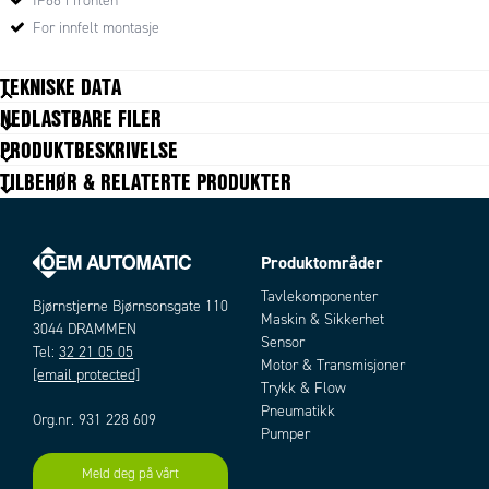
forskjellige protokoller.
IP66 i fronten
For innfelt montasje
TEKNISKE DATA
NEDLASTBARE FILER
PRODUKTBESKRIVELSE
MONITOR
Størrelse display
12,1
TILBEHØR & RELATERTE PRODUKTER
Skjermoppløsning
1024x768
Displayformat
4:3
Synsvinkel
160/140
Produktområder
Antall farger display
16,2
Bakgrundsbelysning
LED
Tavlekomponenter
Bjørnstjerne Bjørnsonsgate 110
Luminans
600 cd/m²
Maskin & Sikkerhet
3044 DRAMMEN
Kontrast
700:1
Sensor
Tel:
32 21 05 05
Motor & Transmisjoner
MASKINVARE
[email protected]
Trykk & Flow
CPU
Atom E3827
Pneumatikk
Antall kjerner CPU
2
Org.nr. 931 228 609
Pumper
Klokkefrekvens
1,75 GHz
Minne RAM
4 GB
Meld deg på vårt