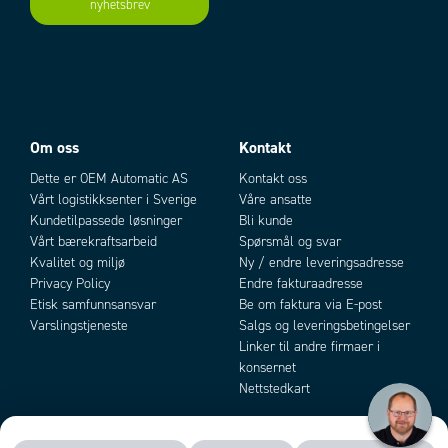
nyhetsbrev
GENERELL DATA
Godkjenninger
CCC, CE, FCC, UL, BSMI
IP-klasse
IP66
Bredde
311,8 mm
Dybde
57,2 mm
Høyde
238 mm
Hullmål
301,6x227,6
Om oss
Kontakt
Tykkelse fronpanel
7 mm
Dette er OEM Automatic AS
Kontakt oss
Materiale frontramme
Aluminium
Vårt logistikksenter i Sverige
Våre ansatte
Materiale kapsling
Zinkplettert stål
Kundetilpassede løsninger
Bli kunde
Vekt
2,5 kg
Vårt bærekraftsarbeid
Spørsmål og svar
Effektforbruk
45,6 W
Kvalitet og miljø
Ny / endre leveringsadresse
Driftspenning
24 V DC
Privacy Policy
Endre fakturaadresse
Temperaturområde fra
Etisk samfunnsansvar
Be om faktura via E-post
-20 °C
Varslingstjeneste
Salgs og leveringsbetingelser
Temperaturområde til
60 °C
Linker til andre firmaer i
Oppbevaringstemperatur fra
-30 °C
konsernet
Oppbevaringstemperatur til
70 °C
Nettstedkart