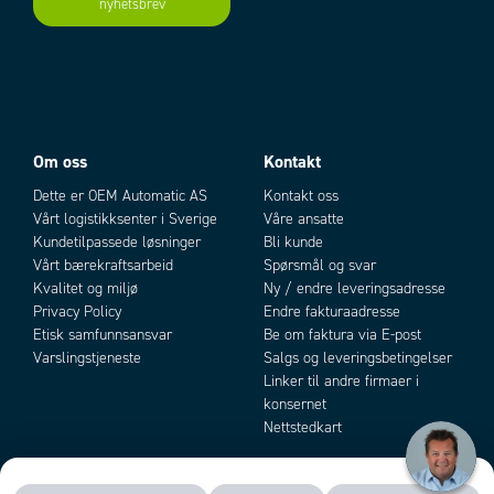
nyhetsbrev
Add as new cart row
Add to existing cart row
kontakt,
W
m³/min
rund vifte
Disse varene har normal ca 1 ukes leveringstid.
Om oss
Kontakt
Dette er OEM Automatic AS
Kontakt oss
Vårt logistikksenter i Sverige
Våre ansatte
Kundetilpassede løsninger
Bli kunde
Vårt bærekraftsarbeid
Spørsmål og svar
Kvalitet og miljø
Ny / endre leveringsadresse
Privacy Policy
Endre fakturaadresse
Etisk samfunnsansvar
Be om faktura via E-post
Varslingstjeneste
Salgs og leveringsbetingelser
Linker til andre firmaer i
konsernet
Nettstedkart