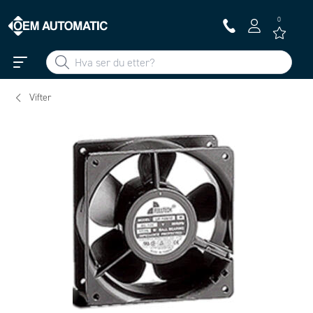
0
Vifter