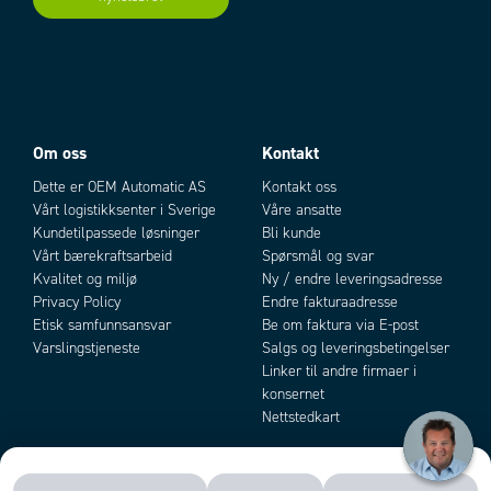
Uhindret luftgjennomstrømning
408 / 180 m³/h
omgivelse/el-tavle
Vekt
15,7 kg
Om oss
Kontakt
Dette er OEM Automatic AS
Kontakt oss
Vårt logistikksenter i Sverige
Våre ansatte
Kundetilpassede løsninger
Bli kunde
Vårt bærekraftsarbeid
Spørsmål og svar
Kvalitet og miljø
Ny / endre leveringsadresse
Privacy Policy
Endre fakturaadresse
Etisk samfunnsansvar
Be om faktura via E-post
Varslingstjeneste
Salgs og leveringsbetingelser
Linker til andre firmaer i
konsernet
Nettstedkart