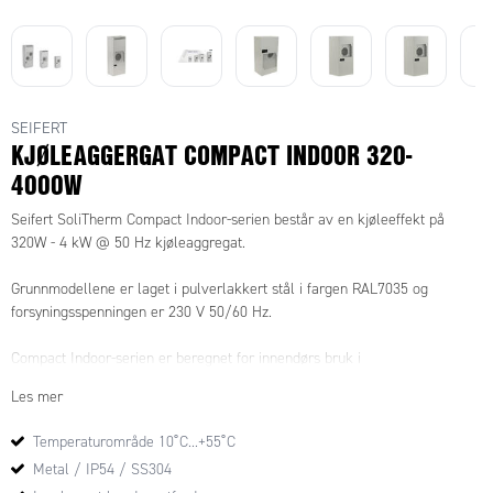
SEIFERT
KJØLEAGGERGAT COMPACT INDOOR 320-
4000W
Seifert SoliTherm Compact Indoor-serien består av en kjøleeffekt på
320W - 4 kW @ 50 Hz kjøleaggregat.
Grunnmodellene er laget i pulverlakkert stål i fargen RAL7035 og
forsyningsspenningen er 230 V 50/60 Hz.
Compact Indoor-serien er beregnet for innendørs bruk i
temperaturområdet +10°C...+55°C.
Les mer
Kapslingsklassen er IP54.
Temperaturområde 10˚C...+55˚C
Innstillingsområdet for kjøling er +20°C...+50°C og forhåndsinnstillingen er
Metal / IP54 / SS304
+35°C i alle modeller.