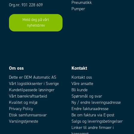
Pneumatikk
Org.nr. 931 228 609
Startstrøm
6,1 A
Pumper
Strøm L35L35
1,9 A
Størrelse sikring
6 A (T)
Meld deg på vårt
nyhetsbrev
Temperaturområde
+20°C...+50°C ( pre set +35°C)
Add as new cart row
Add to existing cart row
Uhindret luftgjennomstrømning
250 m³/h / 136 m³/h
omgivelse/el-tavle
Uteffekt maks.
550 W
Vekt
18 kg
Om oss
Kontakt
Dette er OEM Automatic AS
Kontakt oss
Vårt logistikksenter i Sverige
Våre ansatte
Kundetilpassede løsninger
Bli kunde
Vårt bærekraftsarbeid
Spørsmål og svar
Kvalitet og miljø
Ny / endre leveringsadresse
Privacy Policy
Endre fakturaadresse
Etisk samfunnsansvar
Be om faktura via E-post
Varslingstjeneste
Salgs og leveringsbetingelser
Linker til andre firmaer i
konsernet