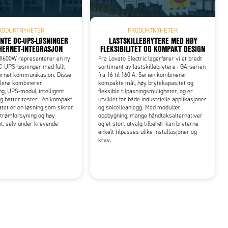
RODUKTNYHETER
PRODUKTNYHETER
ENTE DC-UPS-LØSNINGER
LASTSKILLEBRYTERE MED HØY
HERNET-INTEGRASJON
FLEKSIBILITET OG KOMPAKT DESIGN
I600W representerer en ny
Fra Lovato Electric lagerfører vi et bredt
C-UPS-løsninger med fullt
sortiment av lastskillebrytere i GA-serien
hernet kommunikasjon. Disse
fra 16 til 160 A. Serien kombinerer
ulene kombinerer
kompakte mål, høy brytekapasitet og
g, UPS-modul, intelligent
fleksible tilpasningsmuligheter, og er
og batteritester i én kompakt
utviklet for både industrielle applikasjoner
atet er en løsning som sikrer
og solcelleanlegg. Med modulær
strømforsyning og høy
oppbygning, mange håndtaksalternativer
et, selv under krevende
og et stort utvalg tilbehør kan bryterne
enkelt tilpasses ulike installasjoner og
krav.