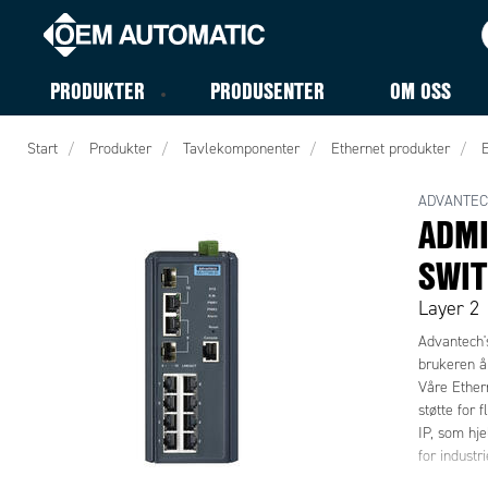
PRODUKTER
PRODUSENTER
OM OSS
Start
Produkter
Tavlekomponenter
Ethernet produkter
E
ADVANTE
ADMI
SWI
Layer 2
Advantech's
brukeren å 
Våre Ethern
støtte for
IP, som hje
for industr