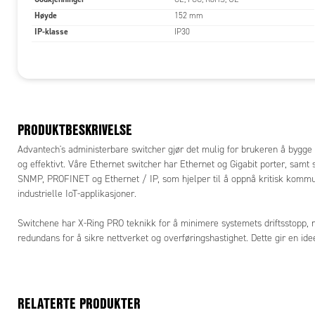
Høyde
152 mm
IP-klasse
IP30
PRODUKTBESKRIVELSE
Advantech's administerbare switcher gjør det mulig for brukeren å bygge ut
og effektivt. Våre Ethernet switcher har Ethernet og Gigabit porter, samt s
SNMP, PROFINET og Ethernet / IP, som hjelper til å oppnå kritisk kommun
industrielle IoT-applikasjoner.
Switchene har X-Ring PRO teknikk for å minimere systemets driftsstopp,
redundans for å sikre nettverket og overføringshastighet. Dette gir en ide
RELATERTE PRODUKTER