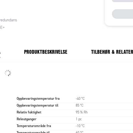
har X-Ring PRO teknikk for å minimere systemets
p, noe som gir mindre enn 20 ms redundans for å
erket og overføringshastighet. Dette gir en ideell
redundans
 en rekke applikasjoner som gruver, tuneller,
oE+
 maskin til maskin og næringsbygg.
e med PoE kan levere 30W per port. På denne
per man kabling til eksempelvis panel PC med støtte
A
PRODUKTBESKRIVELSE
TILBEHØR & RELATE
WIFI AP/klienter eller annet utstyr med støtte for
Oppbevaringstemperatur fra
-40 °C
Oppbevaringstemperatur til
85 °C
Relativ fuktighet
95 % Rh
Releutganger
1 pc
Temperaturområde fra
-10 °C
Temperaturområde til
60 °C