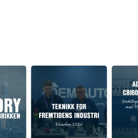
Add as new cart row
 to existing cart row