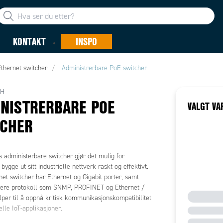
KONTAKT
INSPO
thernet switcher
Administrerbare PoE switcher
CH
NISTRERBARE POE
VALGT VA
TCHER
 administerbare switcher gjør det mulig for
bygge ut sitt industrielle nettverk raskt og effektivt.
et switcher har Ethernet og Gigabit porter, samt
 flere protokoll som SNMP, PROFINET og Ethernet /
lper til å oppnå kritisk kommunikasjonskompatibilitet
ielle IoT-applikasjoner.