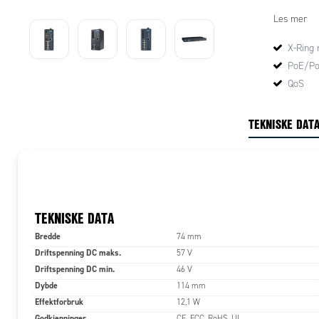
Switchene 
Les mer
driftsstop
sikre nettv
X-Ring 
løsning for
PoE/P
trafikklys,
QoS
Denne seri
måten slip
TEKNISKE DAT
for dette, 
dette.
TEKNISKE DATA
Bredde
74 mm
Driftspenning DC maks.
57 V
Driftspenning DC min.
46 V
Dybde
114 mm
Effektforbruk
12,1 W
Godkjenninger
CE, FCC, RoHS, UL