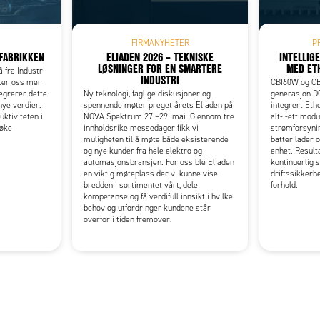
FIRMANYHETER
P
FABRIKKEN
ELIADEN 2026 – TEKNISKE
INTELLIG
LØSNINGER FOR EN SMARTERE
MED ET
å fra Industri
INDUSTRI
tter oss mer
CBI60W og CB
egrerer dette
Ny teknologi, faglige diskusjoner og
generasjon D
ye verdier.
spennende møter preget årets Eliaden på
integrert Et
ktiviteten i
NOVA Spektrum 27.–29. mai. Gjennom tre
alt-i-ett mod
 øke
innholdsrike messedager fikk vi
strømforsynin
muligheten til å møte både eksisterende
batterilader 
og nye kunder fra hele elektro og
enhet. Result
automasjonsbransjen. For oss ble Eliaden
kontinuerlig 
en viktig møteplass der vi kunne vise
driftssikkerh
bredden i sortimentet vårt, dele
forhold.
kompetanse og få verdifull innsikt i hvilke
behov og utfordringer kundene står
overfor i tiden fremover.