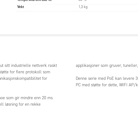
Vekt
1,3 kg
 sitt industrielle nettverk raskt
applikasjoner som gruver, tuneller,
tøtte for flere protokoll som
ikasjonskompatibilitet for
Denne serie med PoE kan levere 30
PC med støtte for dette, WIFI AP/kl
 noe som gir mindre enn 20 ms
ell løsning for en rekke