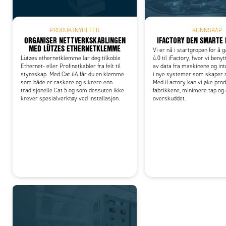
PRODUKTNYHETER
KUNNSKAP
ORGANISER NETTVERKSKABLINGEN
IFACTORY DEN SMARTE 
MED LÜTZES ETHERNETKLEMME
Vi er nå i startgropen for å g
Lützes ethernetklemme lar deg tilkoble
4.0 til iFactory, hvor vi beny
Ethernet- eller Profinetkabler fra felt til
av data fra maskinene og int
styreskap. Med Cat.6A får du en klemme
i nye systemer som skaper n
som både er raskere og sikrere enn
Med iFactory kan vi øke produ
tradisjonelle Cat 5 og som dessuten ikke
fabrikkene, minimere tap og
krever spesialverktøy ved installasjon.
overskuddet.