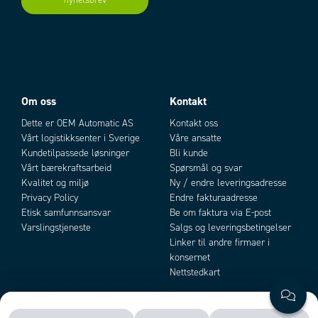
nyhetsbrev
Add as new cart row
Add to existing cart row
Temperatur-
-25 ° til +55 °C
område
Kapslingsgrad
IP66 (IEC)
Kapslings
-
Polyakrylat
materiale
Om oss
Kontakt
Dette er OEM Automatic AS
Kontakt oss
Tilkobling
Skruetilkobling, plug-in, (M12-kontakt
Vårt logistikksenter i Sverige
Våre ansatte
med adapter BG11553X)
Kundetilpassede løsninger
Bli kunde
Vårt bærekraftsarbeid
Spørsmål og svar
Godkjennelser
Kvalitet og miljø
Ny / endre leveringsadresse
Privacy Policy
Endre fakturaadresse
Elektromagnetisk kompatibilitet EN50081-1
Etisk samfunnsansvar
Be om faktura via E-post
Varslingstjeneste
Salgs og leveringsbetingelser
EMC 89/336/EEC EN50082-2
Linker til andre firmaer i
* Mot vedlagt reflektor K7
konsernet
** Mot hvitt papir 200x200 mm
Nettstedkart
*** Maksverdi
Spredningslober