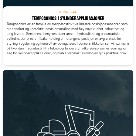
KUNNSKAP
TEMPOSONICS I SYLINDERAPPLIKASJONER
Temposonics er en familie av magnetostriktive lineære posisjonssensorer som
gir absolutt og kontaktfri posisjonsmåling med høy nøyaktighet, robusthet og
lang levetid. Sensorene benyttes blant annet i hydrauliske og pneumatiske
sylindre, der presis tilbakemelding om stangens posisjon er avgjørende for
styring, regulering og kontroll av bevegelsen. I denne artikkelen ser vi nærmere
på hvordan magnetostriktiv teknologi fungerer, hvilke sensorserier som egner
seg for sylinderapplikasjoner, og hvilke fordeler teknologien gir i praktisk bruk.