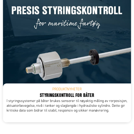
PRODUKTNYHETER
STYRINGSKONTROLL FOR BÅTER
I styringssystemer på båter brukes sensorer til nøyaktig måling av rorposisjon,
aktuatorbevegelse, nivå i tanker og slaglengde i hydrauliske sylindre. Dette gir
kritiske data som bidrar til stabil, responsiv og sikker manøvrering.