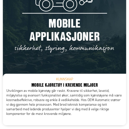
KUNNSKAP
MOBILE KJØRETØY I KREVENDE MILJØER
Utviklingen av mobile kjøretøy går raskt. Kravene til sikkerhet, levetid,
miljøytelse og avansert funksjonalitet øker, samtidig som kjøretøyene må være
kostnadseffektive, robuste og enkle å vedlikeholde. Hos OEM Automatic støtter
vi deg gjennom hele prosessen. Med bred teknisk kompetanse og tett
samarbeid med ledende produsenter hjelper vi deg med å velge riktige
komponenter for de mest krevende miljøene.