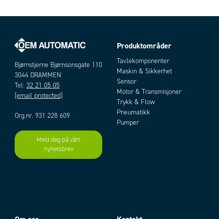
Produktområder
Tavlekomponenter
Bjørnstjerne Bjørnsonsgate 110
Maskin & Sikkerhet
3044 DRAMMEN
Sensor
Tel:
32 21 05 05
Motor & Transmisjoner
[email protected]
Trykk & Flow
Pneumatikk
Org.nr. 931 228 609
Pumper
Meld deg på vårt
Artikler
nyhetsbrev