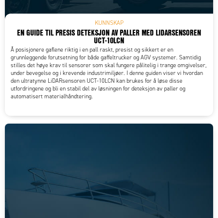
KUNNSKAP
EN GUIDE TIL PRESIS DETEKSJON AV PALLER MED LIDARSENSOREN
UCT-10LCN
Å posisjonere gaflene riktig i en pall raskt, presist og sikkert er en
grunnleggende forutsetning for både gaffeltrucker og AGV systemer. Samtidig
stilles det høye krav til sensorer som skal fungere pålitelig i trange omgivelser,
under bevegelse og i krevende industrimiljøer. I denne guiden viser vi hvordan
den ultratynne LiDARsensoren UCT-10LCN kan brukes for å løse disse
utfordringene og bli en stabil del av løsningen for deteksjon av paller og
automatisert materialhåndtering.