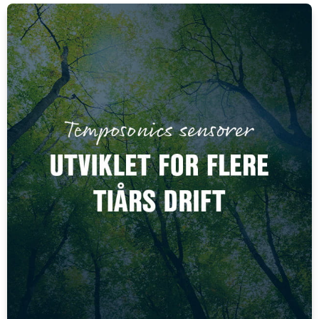
IP-klasse
IP67
Lys-/mørkekobling
Ja
Lystype
Rød LED
Reaksjonstid
0,5 ms
Spenning DC maks.
24 V
Spenning DC min.
12 V
Strømforbruk maks.
0,022 A
Temperaturområde fra
-25 °C
Temperaturområde til
55 °C
Utgang
PNP
Utgangsstrøm maks.
0,1 A