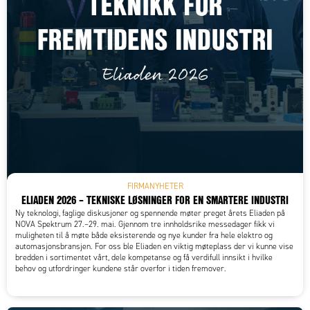
FIRMANYHETER
ELIADEN 2026 – TEKNISKE LØSNINGER FOR EN SMARTERE INDUSTRI
Ny teknologi, faglige diskusjoner og spennende møter preget årets Eliaden på
NOVA Spektrum 27.–29. mai. Gjennom tre innholdsrike messedager fikk vi
muligheten til å møte både eksisterende og nye kunder fra hele elektro og
automasjonsbransjen. For oss ble Eliaden en viktig møteplass der vi kunne vise
bredden i sortimentet vårt, dele kompetanse og få verdifull innsikt i hvilke
behov og utfordringer kundene står overfor i tiden fremover.