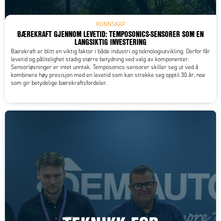
KUNNSKAP
BÆREKRAFT GJENNOM LEVETID: TEMPOSONICS-SENSORER SOM EN
LANGSIKTIG INVESTERING
Bærekraft er blitt en viktig faktor i både industri og teknologiutvikling. Derfor får
levetid og pålitelighet stadig større betydning ved valg av komponenter.
Sensorløsninger er intet unntak. Temposonics-sensorer skiller seg ut ved å
kombinere høy presisjon med en levetid som kan strekke seg opptil 30 år, noe
som gir betydelige bærekraftsfordeler.