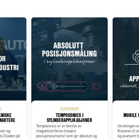
ellom Long-distance og High-speed
d inn den grønne
ppen i 5 s.
 Long eller H-SP vises
slipp knappen.
Add as new cart row
 to existing cart row
tet er klart.
R
KUNNSKAP
KNISKE
TEMPOSONICS I
MOBILE 
SMARTERE
SYLINDERAPPLIKASJONER
Temposonics er en familie av
Utviklingen a
oner og
magnetostriktive lineære
Kravene til si
s Eliaden på
posisjonssensorer som gir absolutt og
og avansert f