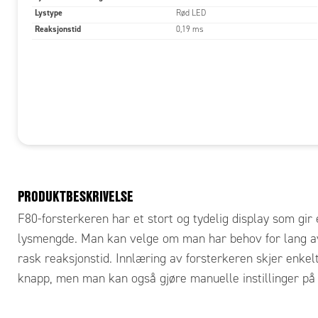
Lystype
Rød LED
Reaksjonstid
0,19 ms
Utførse
PRODUKTBESKRIVELSE
F80-forsterkeren har et stort og tydelig display som gir
lysmengde. Man kan velge om man har behov for lang a
rask reaksjonstid. Innlæring av forsterkeren skjer enkel
knapp, men man kan også gjøre manuelle instillinger på 
Innstill