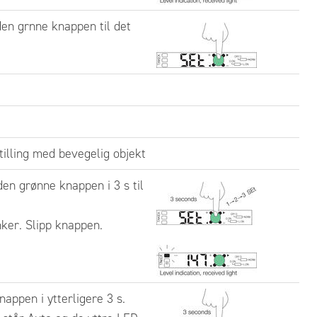
den grnne knappen til det
illing med bevegelig objekt
den grønne knappen i 3 s til
ker. Slipp knappen.
nappen i ytterligere 3 s.