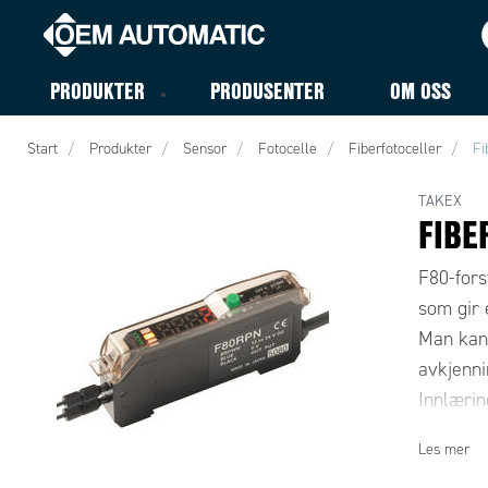
PRODUKTER
PRODUSENTER
OM OSS
Start
Produkter
Sensor
Fotocelle
Fiberfotoceller
Fi
TAKEX
FIBE
F80-fors
som gir 
Man kan
avkjenni
Innlærin
av en Te
Les mer
manuelle