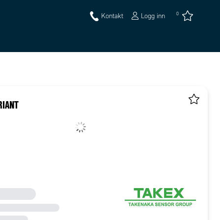
0
Kontakt
Logg inn
RIANT