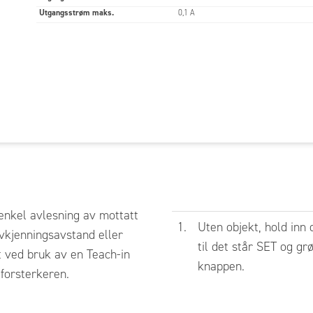
Utgangsstrøm maks.
0,1 A
l
 enkel avlesning av mottatt
1.
Uten objekt, hold inn
vkjenningsavstand eller
til det står SET og gr
t ved bruk av en Teach-in
knappen.
forsterkeren.
ing