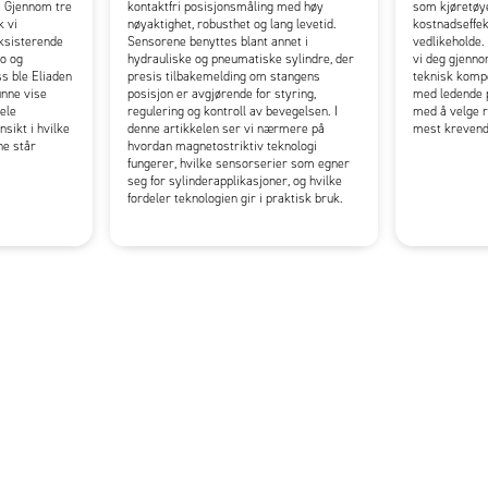
 Gjennom tre
kontaktfri posisjonsmåling med høy
som kjøretø
k vi
nøyaktighet, robusthet og lang levetid.
kostnadseffek
eksisterende
Sensorene benyttes blant annet i
vedlikeholde.
ro og
hydrauliske og pneumatiske sylindre, der
vi deg gjenn
s ble Eliaden
presis tilbakemelding om stangens
teknisk komp
unne vise
posisjon er avgjørende for styring,
med ledende p
ele
regulering og kontroll av bevegelsen. I
med å velge r
nsikt i hvilke
denne artikkelen ser vi nærmere på
mest krevend
ne står
hvordan magnetostriktiv teknologi
fungerer, hvilke sensorserier som egner
seg for sylinderapplikasjoner, og hvilke
fordeler teknologien gir i praktisk bruk.