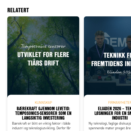
RELATERT
Bytte m
mode
1.
Hol
kna
Når
så 
Add
2.
Byt
KUNNSKAP
FIRMANYHETE
BÆREKRAFT GJENNOM LEVETID:
ELIADEN 2026 – TE
TEMPOSONICS-SENSORER SOM EN
LØSNINGER FOR EN 
LANGSIKTIG INVESTERING
INDUSTRI
Bærekraft er blitt en viktig faktor i både
Ny teknologi, faglige diskusj
industri og teknologiutvikling. Derfor får
spennende møter preget året