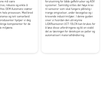
yene må være
forutsetning for både gaffeltrucker og AGV
tive, robuste og enkle å
systemer. Samtidig stilles det høye krav
 Hos OEM Automatic støtter
til sensorer som skal fungere pålitelig i
om hele prosessen. Med bred
trange omgivelser, under bevegelse og i
etanse og tett samarbeid
krevende industrimiljøer. I denne guiden
rodusenter hjelper vi deg
viser vi hvordan den ultratynne
iktige komponenter for de
LiDARsensoren UCT-10LCN kan brukes for
e miljøene.
å løse disse utfordringene og bli en stabil
del av løsningen for deteksjon av paller og
automatisert materialhåndtering.