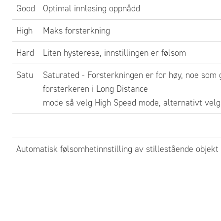
1.
Ute
Good
Optimal innlesing oppnådd
grø
High
Maks forsterkning
det
SET
Hard
Liten hysterese, innstillingen er følsom
Sli
Satu
Saturated - Forsterkningen er for høy, noe som gi
2.
Hol
forsterkeren i Long Distance
kna
mode så velg High Speed mode, alternativt velg 
Sli
Aut
bli
Automatisk følsomhetinnstilling av stillestående objekt
3.
La 
4.
Avs
den