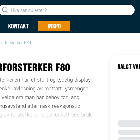
KONTAKT
INSPO
berforsterker F80
RFORSTERKER F80
VALGT VA
terkeren har et stort og tydelig display
enkel avlesning av mottatt lysmengde.
 velge om man har behov for lang
ngsavstand eller rask reaksjonstid.
g av forsterkeren skjer enkelt ved bruk
ach-in knapp, men man kan også gjøre
 instillinger på forsterkeren.