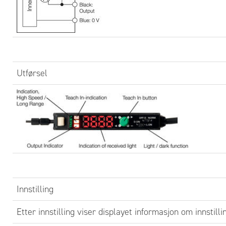
1.
Ute
grø
til
LED
Utførsel
kna
2.
Med
grn
SET
3.
Inn
Innstilling
Automat
objekt
Etter innstilling viser displayet informasjon om innstilli