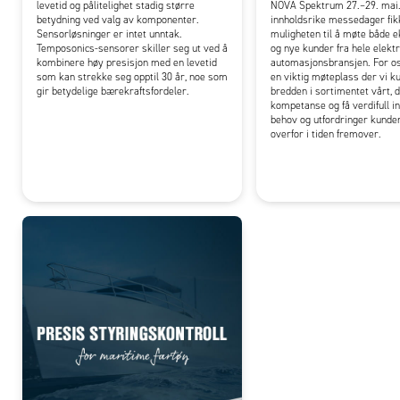
levetid og pålitelighet stadig større
NOVA Spektrum 27.–29. mai.
betydning ved valg av komponenter.
innholdsrike messedager fik
Sensorløsninger er intet unntak.
muligheten til å møte både 
Temposonics-sensorer skiller seg ut ved å
og nye kunder fra hele elekt
kombinere høy presisjon med en levetid
automasjonsbransjen. For os
som kan strekke seg opptil 30 år, noe som
en viktig møteplass der vi k
gir betydelige bærekraftsfordeler.
bredden i sortimentet vårt, d
kompetanse og få verdifull in
behov og utfordringer kunde
overfor i tiden fremover.