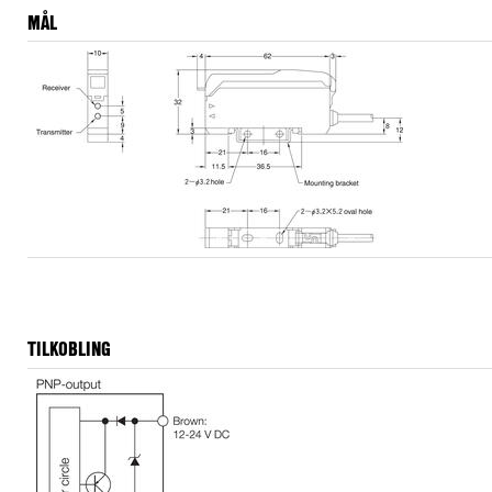
Etter i
MÅL
innstill
Good
High
Hard
Satu
TILKOBLING
Automat
stilles