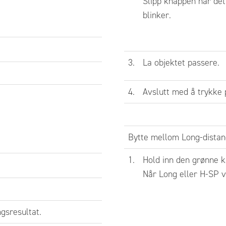
Slipp knappen når det
blinker.
n objekt, hold inn den
nne knappen i 3 sek
 det står SET og grønn
3.
La objektet passere.
 blinker. Slipp
ppen.
4.
Avslutt med å trykke
 objekt. Hold inn den
ne knappen til det står
.
Bytte mellom Long-dista
stillingen er klar.
1.
Hold inn den grønne k
Når Long eller H-SP v
isk følsomhetinnstilling med bevegelig
ngsresultat.