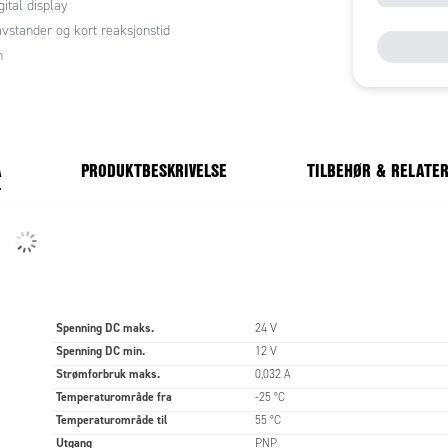
gital display
vstander og kort reaksjonstid
n
A
PRODUKTBESKRIVELSE
TILBEHØR & RELATE
Spenning DC maks.
24 V
Spenning DC min.
12 V
Strømforbruk maks.
0,032 A
Temperaturområde fra
-25 °C
Temperaturområde til
55 °C
Utgang
PNP