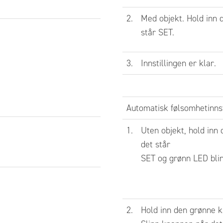
nnstilling viser displayet informasjon om
ingsresultat.
2.
Med objekt. Hold inn 
står SET.
Optimal innlesing oppnådd
Maks forsterkning
3.
Innstillingen er klar.
Liten hysterese, innstillingen er følsom
Saturated - Forsterkningen er for høy,
Automatisk følsomhetinnst
noe som gir usikker innstilling. Er
1.
Uten objekt, hold inn 
forsterkeren i Long Distance
det står
mode så velg High Speed mode,
SET og grønn LED blin
alternativt velg tynnere fiber.
isk følsomhetinnstilling av
2.
Hold inn den grønne k
tående objekt