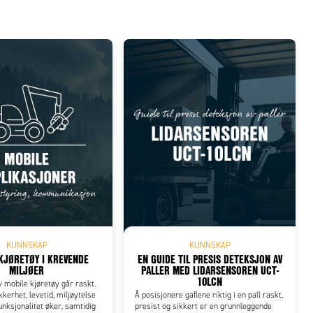
KUNNSKAP
KUNNSKAP
KJØRETØY I KREVENDE
EN GUIDE TIL PRESIS DETEKSJON AV
MILJØER
PALLER MED LIDARSENSOREN UCT-
10LCN
v mobile kjøretøy går raskt.
kkerhet, levetid, miljøytelse
Å posisjonere gaflene riktig i en pall raskt,
unksjonalitet øker, samtidig
presist og sikkert er en grunnleggende