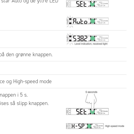
 står Auto og de yttre LED
 på den grønne knappen.
nce og High-speed mode
nappen i 5 s.
ises så slipp knappen.