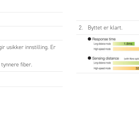
n objekt, hold inn den
nne knappen i 3 s til
 står
2.
Byttet er klart.
 og grønn LED blinker.
pp knappen.
r usikker innstilling. Er
d inn den grønne
ppen i ytterligere 3 s.
tynnere fiber.
pp knappen når det står
o og de yttre LED
nker.
objektet passere.
lutt med å trykke på
 grønne knappen.