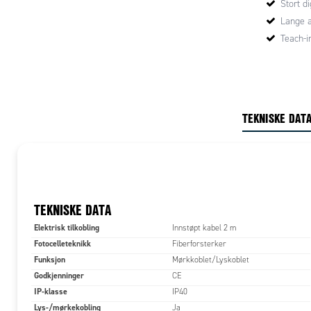
Stort di
Lange a
Mål
Teach-i
TEKNISKE DAT
TEKNISKE DATA
Elektrisk tilkobling
Innstøpt kabel 2 m
Tilkobling
Fotocelleteknikk
Fiberforsterker
Funksjon
Mørkkoblet/Lyskoblet
Godkjenninger
CE
IP-klasse
IP40
Lys-/mørkekobling
Ja