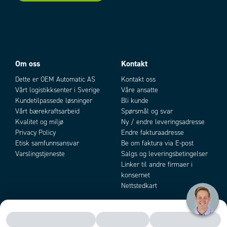
Temperaturområde fra
-10 °C
Temperaturområde til
55 °C
Type lys
LED
Utgang
PNP, NPN
Utgangsstrøm maks.
0,1 A
Om oss
Kontakt
Vekt
170 g
Dette er OEM Automatic AS
Kontakt oss
Vårt logistikksenter i Sverige
Våre ansatte
Kundetilpassede løsninger
Bli kunde
Vårt bærekraftsarbeid
Spørsmål og svar
Kvalitet og miljø
Ny / endre leveringsadresse
Privacy Policy
Endre fakturaadresse
Etisk samfunnsansvar
Be om faktura via E-post
Varslingstjeneste
Salgs og leveringsbetingelser
Linker til andre firmaer i
konsernet
Nettstedkart