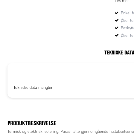
Les mer
Enkel f
Øker t
Beskyt
Øker le
TEKNISKE DAT
Tekniske data mangler
PRODUKTBESKRIVELSE
Termisk og elektrisk isolering. Passer alle gjennomgående hullakselse