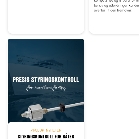
kompetanse og få verdifull in
behov og utfordringer kunde
overfor i tiden fremover.
PRODUKTNYHETER
STYRINGSKONTROLL FOR BÅTER