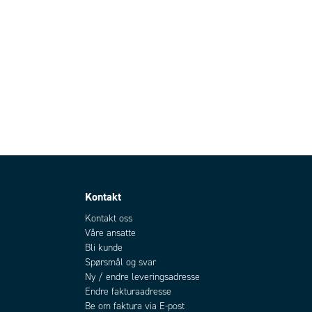
Kontakt
Kontakt oss
Våre ansatte
Bli kunde
Spørsmål og svar
Ny / endre leveringsadresse
Endre fakturaadresse
Be om faktura via E-post