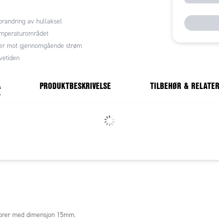
orandring av hullaksel
emperaturområdet
ter mot gjennomgående strøm
vetiden
A
PRODUKTBESKRIVELSE
TILBEHØR & RELATE
nsorer med dimensjon 15mm.