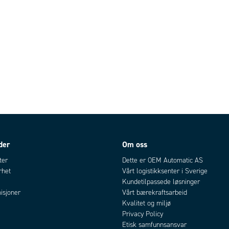
der
Om oss
ter
Dette er OEM Automatic AS
rhet
Vårt logistikksenter i Sverige
Kundetilpassede løsninger
isjoner
Vårt bærekraftsarbeid
Kvalitet og miljø
Privacy Policy
Etisk samfunnsansvar