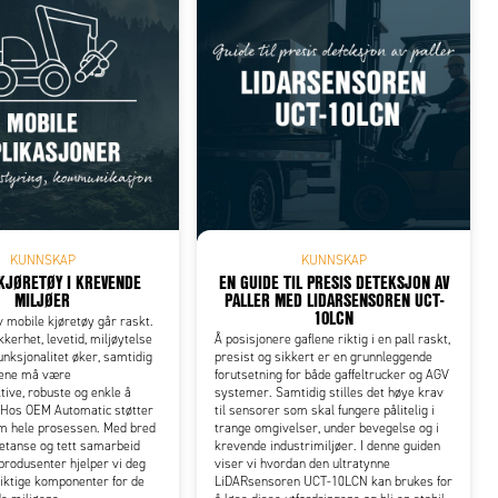
KUNNSKAP
KUNNSKAP
KJØRETØY I KREVENDE
EN GUIDE TIL PRESIS DETEKSJON AV
MILJØER
PALLER MED LIDARSENSOREN UCT-
10LCN
v mobile kjøretøy går raskt.
kkerhet, levetid, miljøytelse
Å posisjonere gaflene riktig i en pall raskt,
unksjonalitet øker, samtidig
presist og sikkert er en grunnleggende
yene må være
forutsetning for både gaffeltrucker og AGV
tive, robuste og enkle å
systemer. Samtidig stilles det høye krav
 Hos OEM Automatic støtter
til sensorer som skal fungere pålitelig i
om hele prosessen. Med bred
trange omgivelser, under bevegelse og i
etanse og tett samarbeid
krevende industrimiljøer. I denne guiden
rodusenter hjelper vi deg
viser vi hvordan den ultratynne
iktige komponenter for de
LiDARsensoren UCT-10LCN kan brukes for