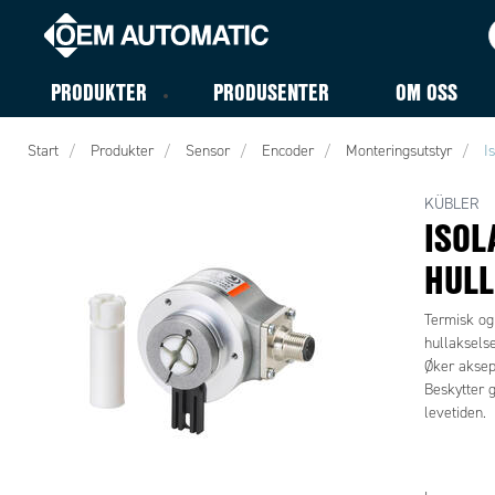
PRODUKTER
PRODUSENTER
OM OSS
Start
Produkter
Sensor
Encoder
Monteringsutstyr
I
KÜBLER
ISOL
HULL
Termisk og
hullaksels
Øker aksept
Beskytter 
levetiden.