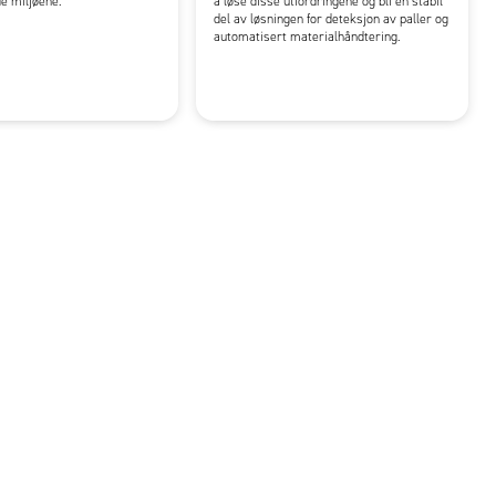
e miljøene.
å løse disse utfordringene og bli en stabil
del av løsningen for deteksjon av paller og
automatisert materialhåndtering.