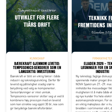
Add
KUNNSKAP
FIRMANYHETE
BÆREKRAFT GJENNOM LEVETID:
ELIADEN 2026 – TE
TEMPOSONICS-SENSORER SOM EN
LØSNINGER FOR EN 
LANGSIKTIG INVESTERING
INDUSTRI
Bærekraft er blitt en viktig faktor i både
Ny teknologi, faglige diskusj
industri og teknologiutvikling. Derfor får
spennende møter preget året
levetid og pålitelighet stadig større
NOVA Spektrum 27.–29. mai.
betydning ved valg av komponenter.
innholdsrike messedager fik
Sensorløsninger er intet unntak.
muligheten til å møte både 
Temposonics-sensorer skiller seg ut ved å
og nye kunder fra hele elekt
kombinere høy presisjon med en levetid
automasjonsbransjen. For os
som kan strekke seg opptil 30 år, noe som
en viktig møteplass der vi k
gir betydelige bærekraftsfordeler.
bredden i sortimentet vårt, d