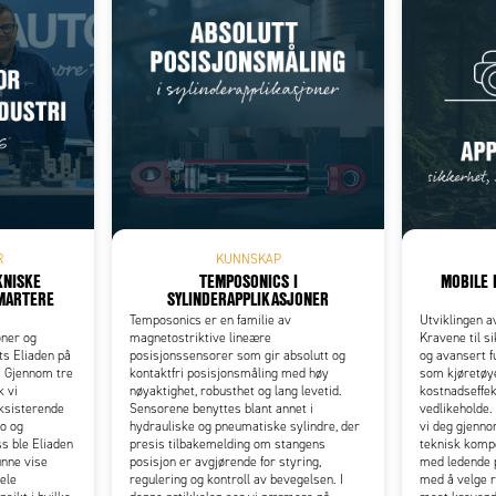
Add as new cart row
 to existing cart row
R
KUNNSKAP
KNISKE
TEMPOSONICS I
MOBILE 
SMARTERE
SYLINDERAPPLIKASJONER
Temposonics er en familie av
Utviklingen a
oner og
magnetostriktive lineære
Kravene til si
s Eliaden på
posisjonssensorer som gir absolutt og
og avansert f
 Gjennom tre
kontaktfri posisjonsmåling med høy
som kjøretø
k vi
nøyaktighet, robusthet og lang levetid.
kostnadseffek
eksisterende
Sensorene benyttes blant annet i
vedlikeholde.
ro og
hydrauliske og pneumatiske sylindre, der
vi deg gjenn
s ble Eliaden
presis tilbakemelding om stangens
teknisk komp
unne vise
posisjon er avgjørende for styring,
med ledende p
ele
regulering og kontroll av bevegelsen. I
med å velge r