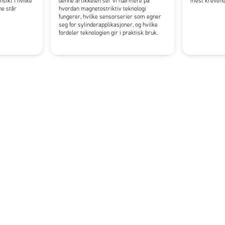
nsikt i hvilke
denne artikkelen ser vi nærmere på
mest krevend
ne står
hvordan magnetostriktiv teknologi
fungerer, hvilke sensorserier som egner
seg for sylinderapplikasjoner, og hvilke
fordeler teknologien gir i praktisk bruk.