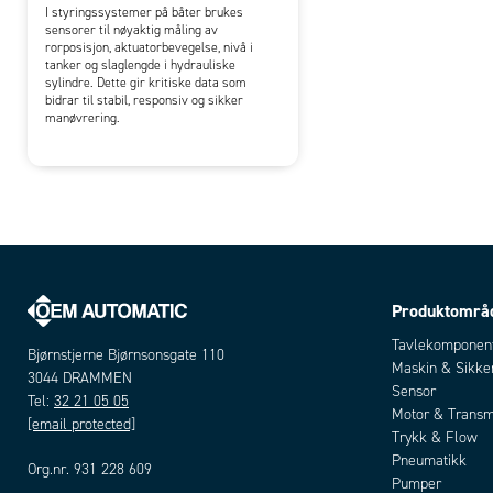
I styringssystemer på båter brukes
sensorer til nøyaktig måling av
rorposisjon, aktuatorbevegelse, nivå i
tanker og slaglengde i hydrauliske
sylindre. Dette gir kritiske data som
bidrar til stabil, responsiv og sikker
manøvrering.
Produktområ
Tavlekomponen
Bjørnstjerne Bjørnsonsgate 110
Maskin & Sikke
3044 DRAMMEN
Sensor
Tel:
32 21 05 05
Motor & Transm
[email protected]
Trykk & Flow
Pneumatikk
Org.nr. 931 228 609
Pumper