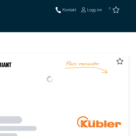
0
Kontakt
Logg inn
RIANT