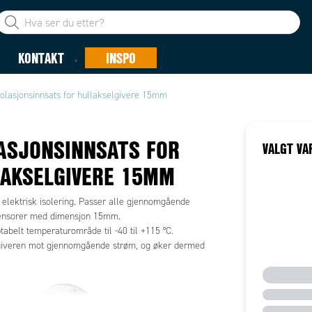
KONTAKT
INSPO
solasjonsinnsats for hullakselgivere 15mm
ASJONSINNSATS FOR
VALGT VA
AKSELGIVERE 15MM
 elektrisk isolering. Passer alle gjennomgående
ensorer med dimensjon 15mm.
abelt temperaturområde til -40 til +115 °C.
giveren mot gjennomgående strøm, og øker dermed