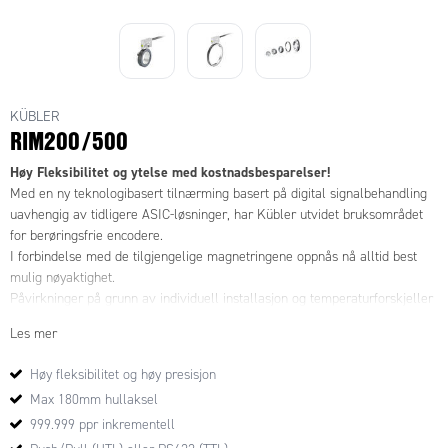
KÜBLER
RIM200/500
Høy Fleksibilitet og ytelse med kostnadsbesparelser!
Med en ny teknologibasert tilnærming basert på digital signalbehandling
uavhengig av tidligere ASIC-løsninger, har Kübler utvidet bruksområdet
for berøringsfrie encodere.
I forbindelse med de tilgjengelige magnetringene oppnås nå alltid best
mulig nøyaktighet.
Påvirkninger på grunn av individuell installasjon og temperaturforskjeller
under drift kompenseres automatisk i sensorhodet.
Les mer
Høy fleksibilitet og høy presisjon
Max 180mm hullaksel
999.999 ppr inkrementell