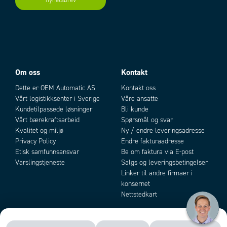
nyhetsbrev
Add as new cart row
Add to existing cart row
Om oss
Kontakt
Dette er OEM Automatic AS
Kontakt oss
Vårt logistikksenter i Sverige
Våre ansatte
Kundetilpassede løsninger
Bli kunde
Vårt bærekraftsarbeid
Spørsmål og svar
Kvalitet og miljø
Ny / endre leveringsadresse
Privacy Policy
Endre fakturaadresse
Etisk samfunnsansvar
Be om faktura via E-post
Varslingstjeneste
Salgs og leveringsbetingelser
Linker til andre firmaer i
konsernet
Nettstedkart