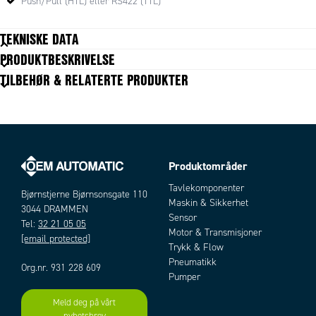
Push/Pull (HTL) eller RS422 (TTL)
TEKNISKE DATA
PRODUKTBESKRIVELSE
Tekniske data mangler
TILBEHØR & RELATERTE PRODUKTER
Produktområder
Artikler
Tavlekomponenter
Bjørnstjerne Bjørnsonsgate 110
Maskin & Sikkerhet
3044 DRAMMEN
Sensor
Tel:
32 21 05 05
Motor & Transmisjoner
[email protected]
Trykk & Flow
Pneumatikk
Org.nr. 931 228 609
Pumper
Meld deg på vårt