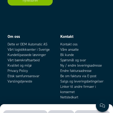
nyhetsbrev
Add as new cart row
Add to existing cart row
Om oss
Kontakt
Dette er OEM Automatic AS
Kontakt oss
Vårt logistikksenter i Sverige
Våre ansatte
Kundetilpassede løsninger
Bli kunde
Vårt bærekraftsarbeid
Spørsmål og svar
Kvalitet og miljø
Ny / endre leveringsadresse
Privacy Policy
Endre fakturaadresse
Etisk samfunnsansvar
Be om faktura via E-post
Varslingstjeneste
Salgs og leveringsbetingelser
Linker til andre firmaer i
konsernet
Nettstedkart