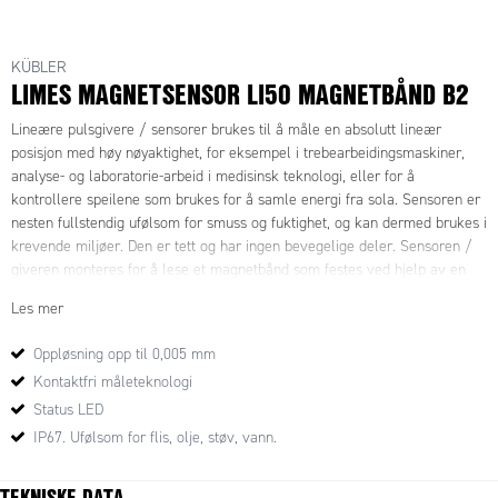
KÜBLER
LIMES MAGNETSENSOR LI50 MAGNETBÅND B2
Lineære pulsgivere / sensorer
brukes til å måle en absolutt lineær
posisjon med høy nøyaktighet, for eksempel i trebearbeidingsmaskiner,
analyse- og laboratorie-arbeid i medisinsk teknologi, eller for å
kontrollere speilene som brukes for å samle energi fra sola. Sensoren er
nesten fullstendig ufølsom for smuss og fuktighet, og kan dermed brukes i
krevende miljøer. Den er tett og har ingen bevegelige deler. Sensoren /
giveren monteres for å lese et magnetbånd som festes ved hjelp av en
selvklebende underside.
Tilgjengelig med forskjellige oppløsninger, og
Les mer
hvis mottakeren (kalkulator / PLC) har multiplikasjonsfunksjon, kan en
oppløsning på 5 μm oppnås. Se elektriske data (Oppløsning, nøyaktighet)
Oppløsning opp til 0,005 mm
for mer informasjon.
Kontaktfri måleteknologi
Magnetbånd B2 har en polavstand på 5 mm. For LI50 / B2-
Status LED
kombinasjonen skal avstanden mellom sensor og bånd være 0,1 til 2,0
IP67. Ufølsom for flis, olje, støv, vann.
mm (1,0 mm anbefalt). For magnetsensoren må helningen være maks ±
3°, rotasjonen kan være maks ± 3° og forskyvningen / offset maks ± 1
TEKNISKE DATA