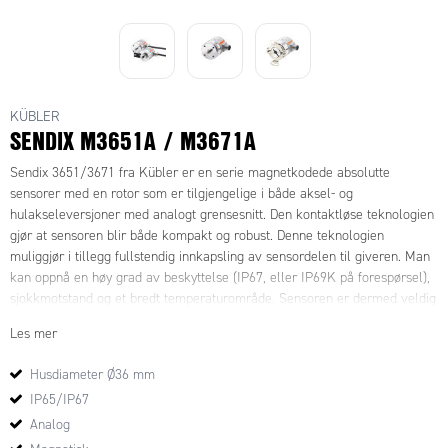
KÜBLER
SENDIX M3651A / M3671A
Sendix 3651/3671 fra Kübler er en serie magnetkodede absolutte
sensorer med en rotor som er tilgjengelige i både aksel- og
hulakseleversjoner med analogt grensesnitt. Den kontaktløse teknologien
gjør at sensoren blir både kompakt og robust. Denne teknologien
muliggjør i tillegg fullstendig innkapsling av sensordelen til giveren. Man
kan oppnå en høy grad av beskyttelse (IP67, eller IP69K på forespørsel),
sjokkmotstand og et bredt temperaturområde. Sensoren er dermed veldig
godt egnet i applikasjoner hvor ekstreme miljøer eller temperaturer kan
Les mer
forekomme, for eksempel i mobile applikasjoner med skiftende forhold.
Den leveres med M12-kontakt eller PUR-kabel som standard. Sendix
Husdiameter Ø36 mm
3651 / 3671 er også tilgjengelig i en versjon som er motstandsdyktig mot
IP65/IP67
saltvann.
Analog
Da disse produktene ofte har en kritisk funksjon og kan variere fra