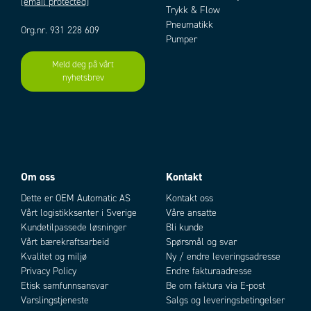
[email protected]
Trykk & Flow
Pneumatikk
Org.nr. 931 228 609
Pumper
Meld deg på vårt
nyhetsbrev
Add as new cart row
Add to existing cart row
Om oss
Kontakt
Dette er OEM Automatic AS
Kontakt oss
Vårt logistikksenter i Sverige
Våre ansatte
Kundetilpassede løsninger
Bli kunde
Vårt bærekraftsarbeid
Spørsmål og svar
Kvalitet og miljø
Ny / endre leveringsadresse
Privacy Policy
Endre fakturaadresse
Etisk samfunnsansvar
Be om faktura via E-post
Varslingstjeneste
Salgs og leveringsbetingelser