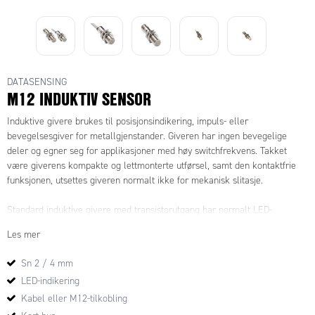
DATASENSING
M12 INDUKTIV SENSOR
Induktive givere brukes til posisjonsindikering, impuls- eller
bevegelsesgiver for metallgjenstander. Giveren har ingen bevegelige
deler og egner seg for applikasjoner med høy switchfrekvens. Takket
være giverens kompakte og lettmonterte utførsel, samt den kontaktfrie
funksjonen, utsettes giveren normalt ikke for mekanisk slitasje.
Standard induktive givere med transistorutgang har normalt LED-
indikering, polaritetsbeskyttelse, overlast- og kortsluttningsbeskyttelse
Les mer
med automatisk tilbakestilling. Se datablad for respektive modell.
Sn 2 / 4 mm
Verdt å tenke på med standard induktive givere:
LED-indikering
Reduksjonsfaktor for forskjellige metaller
Kabel eller M12-tilkobling
- Kobber 0,4