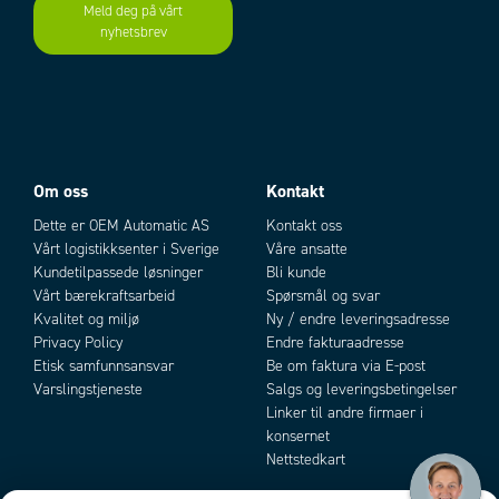
Meld deg på vårt
Vekt
110 g
nyhetsbrev
Add as new cart row
Add to existing cart row
Om oss
Kontakt
Dette er OEM Automatic AS
Kontakt oss
Vårt logistikksenter i Sverige
Våre ansatte
Kundetilpassede løsninger
Bli kunde
Vårt bærekraftsarbeid
Spørsmål og svar
Kvalitet og miljø
Ny / endre leveringsadresse
Privacy Policy
Endre fakturaadresse
Etisk samfunnsansvar
Be om faktura via E-post
Varslingstjeneste
Salgs og leveringsbetingelser
Linker til andre firmaer i
konsernet
Nettstedkart