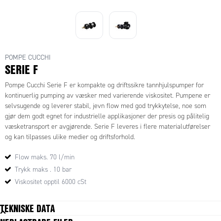
POMPE CUCCHI
SERIE F
Pompe Cucchi Serie F er kompakte og driftssikre tannhjulspumper for
kontinuerlig pumping av væsker med varierende viskositet. Pumpene er
selvsugende og leverer stabil, jevn flow med god trykkytelse, noe som
gjør dem godt egnet for industrielle applikasjoner der presis og pålitelig
væsketransport er avgjørende. Serie F leveres i flere materialutførelser
og kan tilpasses ulike medier og driftsforhold.
Flow maks. 70 l/min
Trykk maks . 10 bar
Viskositet opptil 6000 cSt
TEKNISKE DATA