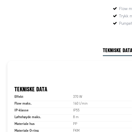
være hermet
Flow m
Drivmagnet
Trykk m
kontaktfrit
illustrasjo
Pumpeh
en tetning
stedet er 
hermetisk 
umulig og 
TEKNISKE DAT
MAGSON set
MAGSON mag
ett skritt 
detaljer f
og baser yt
TEKNISKE DATA
opererer un
Effekt
370 W
selvsugend
Flow maks.
160 l/min
selvsugend
pumper er 
IP-klasse
IP55
eksempel fo
Løftehøyde maks.
8 m
doble tanke
Materiale hus
PP
Materiale O-ring
FKM