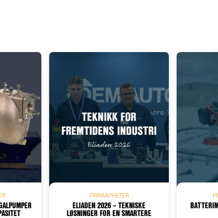
Add as new cart row
 to existing cart row
ER
FIRMANYHETER
P
UGALPUMPER
ELIADEN 2026 – TEKNISKE
BATTERIM
PASITET
LØSNINGER FOR EN SMARTERE