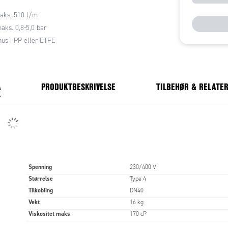
isk tette og vedlikeholdsfrie.
aks. 510 l/m
en som roterer på utsiden, overfører motorkraften
aks. 0,8-5,0 bar
t til den indre magneten og løpehjulet (se teknisk
n nedenfor). Så det er ikke behov for en aksel eller
us i PP eller ETFE
er som kan slites ut mellom pumpehus og motor. I
det et bakhus som forsegler pumpekammeret
fra drivmotoren. Som et resultat er enhver lekkasje
pumpene krever ikke noe vedlikehold.
A
PRODUKTBESKRIVELSE
TILBEHØR & RELATE
ter standarden for sikkerhet
netisk koplede sentrifugalpumper går til og med
videre: Deres solide design og en rekke smarte
orbedrer deres motstand mot høyt konsentrerte syrer
terligere, noe som sikrer mer sikkerhet når de
der kritiske omstendigheter. I tillegg til ikke-
Spenning
230/400 V
e MAGSON (MA) pumper, finnes det også
Størrelse
Type 4
e pumper av typen MAS. De brukes mest når
plassert over væskenivå av sikkerhetsgrunner, for
Tilkobling
DN40
r å levere giftige eller miljøfarlige væsker ut av
Vekt
16 kg
r.
Viskositet maks
170 cP