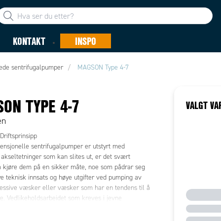
KONTAKT
INSPO
ede sentrifugalpumper
MAGSON Type 4-7
ON TYPE 4-7
VALGT VA
en
riftsprinsipp
ensjonelle sentrifugalpumper er utstyrt med
kseltetninger som kan slites ut, er det svært
å kjøre dem på en sikker måte, noe som pådrar seg
e teknisk innsats og høye utgifter ved pumping av
essive væsker eller væsker som har en tendens til å
re. Vedlikeholdsarbeidet som kreves i jevne
indrer kontinuerlig drift i anlegget. Magnetisk
mper uten akseltetning har imidlertid fordelen av å