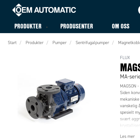
PRODUKTER
PRODUSENTER
OM OSS
Start
Produkter
Pumper
Sentrifugalpumper
Magnetkobl
FLUX
MAGS
MA-seri
MAGSON - D
Siden konv
mekaniske a
vanskelig 
spesielt my
svært aggr
krystallise
mellomrom h
Les mer
koplede pu