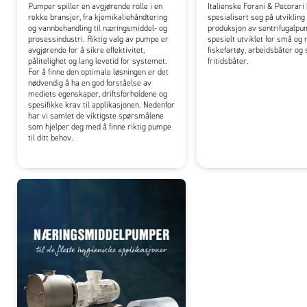
Pumper spiller en avgjørende rolle i en
Italienske Forani & Pecorari
rekke bransjer, fra kjemikaliehåndtering
spesialisert seg på utvikling
og vannbehandling til næringsmiddel- og
produksjon av sentrifugalpu
prosessindustri. Riktig valg av pumpe er
spesielt utviklet for små og
avgjørende for å sikre effektivitet,
fiskefartøy, arbeidsbåter og 
pålitelighet og lang levetid for systemet.
fritidsbåter.
For å finne den optimale løsningen er det
nødvendig å ha en god forståelse av
mediets egenskaper, driftsforholdene og
spesifikke krav til applikasjonen. Nedenfor
har vi samlet de viktigste spørsmålene
som hjelper deg med å finne riktig pumpe
til ditt behov.