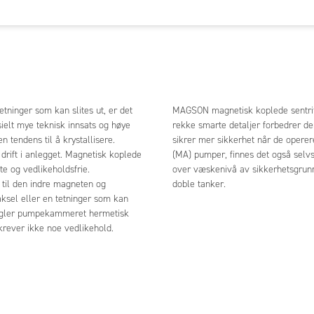
tninger som kan slites ut, er det
MAGSON magnetisk koplede sentrifug
ielt mye teknisk innsats og høye
rekke smarte detaljer forbedrer de
tendens til å krystallisere.
sikrer mer sikkerhet når de operer
drift i anlegget. Magnetisk koplede
(MA) pumper, finnes det også sel
te og vedlikeholdsfrie.
over væskenivå av sikkerhetsgrunne
 til den indre magneten og
doble tanker.
 aksel eller en tetninger som kan
rsegler pumpekammeret hermetisk
krever ikke noe vedlikehold.