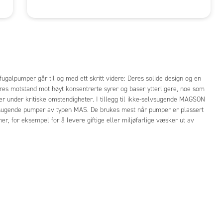
alpumper går til og med ett skritt videre: Deres solide design og en
res motstand mot høyt konsentrerte syrer og baser ytterligere, noe som
er under kritiske omstendigheter. I tillegg til ikke-selvsugende MAGSON
vsugende pumper av typen MAS. De brukes mest når pumper er plassert
r, for eksempel for å levere giftige eller miljøfarlige væsker ut av