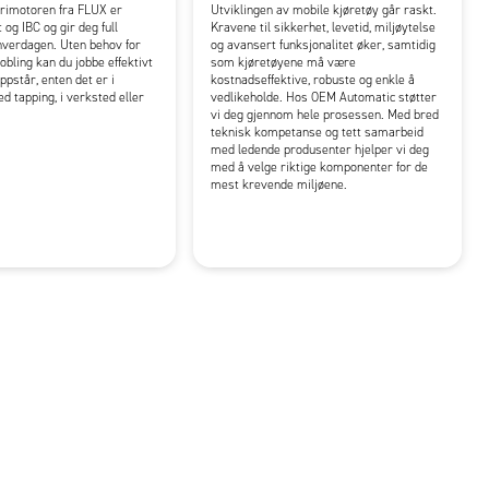
erimotoren fra FLUX er
Utviklingen av mobile kjøretøy går raskt.
t og IBC og gir deg full
Kravene til sikkerhet, levetid, miljøytelse
i hverdagen. Uten behov for
og avansert funksjonalitet øker, samtidig
obling kan du jobbe effektivt
som kjøretøyene må være
ppstår, enten det er i
kostnadseffektive, robuste og enkle å
d tapping, i verksted eller
vedlikeholde. Hos OEM Automatic støtter
vi deg gjennom hele prosessen. Med bred
teknisk kompetanse og tett samarbeid
med ledende produsenter hjelper vi deg
med å velge riktige komponenter for de
mest krevende miljøene.