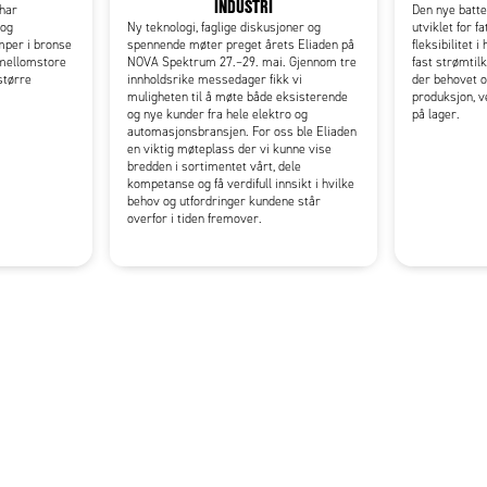
INDUSTRI
 har
Den nye batt
 og
Ny teknologi, faglige diskusjoner og
utviklet for fa
mper i bronse
spennende møter preget årets Eliaden på
fleksibilitet 
 mellomstore
NOVA Spektrum 27.–29. mai. Gjennom tre
fast strømtilk
større
innholdsrike messedager fikk vi
der behovet o
muligheten til å møte både eksisterende
produksjon, ve
og nye kunder fra hele elektro og
på lager.
automasjonsbransjen. For oss ble Eliaden
en viktig møteplass der vi kunne vise
bredden i sortimentet vårt, dele
kompetanse og få verdifull innsikt i hvilke
behov og utfordringer kundene står
overfor i tiden fremover.