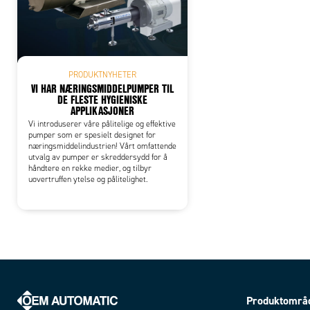
PRODUKTNYHETER
VI HAR NÆRINGSMIDDELPUMPER TIL
DE FLESTE HYGIENISKE
APPLIKASJONER
Vi introduserer våre pålitelige og effektive
pumper som er spesielt designet for
næringsmiddelindustrien! Vårt omfattende
utvalg av pumper er skreddersydd for å
håndtere en rekke medier, og tilbyr
uovertruffen ytelse og pålitelighet.
Produktområ