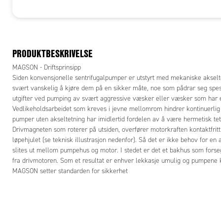
PRODUKTBESKRIVELSE
MAGSON - Driftsprinsipp
Siden konvensjonelle sentrifugalpumper er utstyrt med mekaniske akselte
svært vanskelig å kjøre dem på en sikker måte, noe som pådrar seg spes
utgifter ved pumping av svært aggressive væsker eller væsker som har en 
Vedlikeholdsarbeidet som kreves i jevne mellomrom hindrer kontinuerlig 
pumper uten akseltetning har imidlertid fordelen av å være hermetisk tet
Drivmagneten som roterer på utsiden, overfører motorkraften kontaktfritt
løpehjulet (se teknisk illustrasjon nedenfor). Så det er ikke behov for en
slites ut mellom pumpehus og motor. I stedet er det et bakhus som fo
fra drivmotoren. Som et resultat er enhver lekkasje umulig og pumpene 
MAGSON setter standarden for sikkerhet