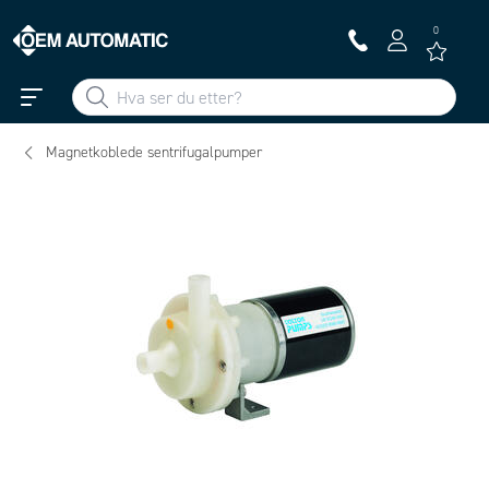
0
Magnetkoblede sentrifugalpumper