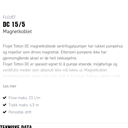
FLOJET
DC 15/5
Magnetkoblet
Flojet Totton DC magnetkoblede sentrifugalpumper har lukket pumpehus
og impeller som drives magnetisk. Ettersom pumpene ikke har
gjennomgående aksel er de helt lekkasjefrie.
Flojet Totton DC er spesielt egnet til å pumpe etsende, miljøfarlige og
verdifulle medier som absolutt ikke må lekke ut. Magnetkoblet
sentrifufalpumpe egner seg også godt til å pumpe flyktige væsker med
lav overflatespenning, som normalt er problematisk med tanke på tetting
Les mer
og lekkasjer.
Disse egenskapene gjør magnetkoblede pumper til meget miljøvennlige
Flow maks. 23 l/m
og trygge for omgivelsene. De er også meget driftsikre hvilket vil holde
Trykk maks. 6,5 m
driftskostnadene nede.
Periodisk drift
Flojet Totton DC er beregnet primært for maskinbyggere der små
dimensjoner og muligheter for individuelle tilpasninger er en fordel.
TEKNISKE DATA