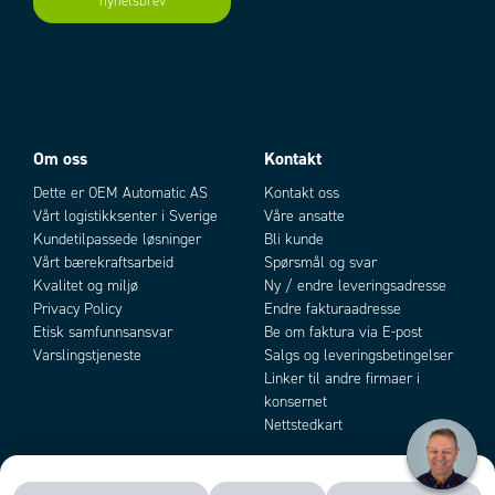
nyhetsbrev
Add as new cart row
Add to existing cart row
Om oss
Kontakt
Dette er OEM Automatic AS
Kontakt oss
Vårt logistikksenter i Sverige
Våre ansatte
Kundetilpassede løsninger
Bli kunde
Vårt bærekraftsarbeid
Spørsmål og svar
Kvalitet og miljø
Ny / endre leveringsadresse
Privacy Policy
Endre fakturaadresse
Etisk samfunnsansvar
Be om faktura via E-post
Varslingstjeneste
Salgs og leveringsbetingelser
Linker til andre firmaer i
konsernet
Nettstedkart