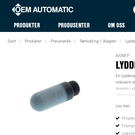
PRODUKTER
PRODUSENTER
OM OSS
Start
Produkter
Pneumatikk
Rørkobling / Adapter
Lydd
AIGNEP
LYDD
En lyddemp
redusere st
leveres i u
mest egne
Les mer
Polyete
Filterg
Lydnivå