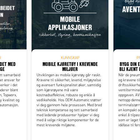
Add as new cart row
 to existing cart row
R
KUNNSKAP
P
IDET MED
MOBILE KJØRETØY I KREVENDE
BYGG DIN 
RGE
MILJØER
BLI KJENT 
itt samarbeid
Utviklingen av mobile kjøretøy går raskt.
Når de pneuma
et ansvar for
Kravene til sikkerhet, levetid, miljøytelse
og kravene til
erker i det
og avansert funksjonalitet øker, samtidig
driftssikkerh
uderer blant
som kjøretøyene må være
ventiltermina
m, Topworx,
kostnadseffektive, robuste og enkle å
oppgaven. AV
y kvalitet og
vedlikeholde. Hos OEM Automatic støtter
nettopp denn
l automasjon.
vi deg gjennom hele prosessen. Med bred
terminalstørr
teknisk kompetanse og tett samarbeid
en kompakt o
med ledende produsenter hjelper vi deg
enkel å tilpa
med å velge riktige komponenter for de
som er laget f
mest krevende miljøene.
idéfase til fe