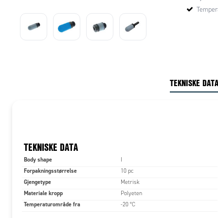
Tempera
TEKNISKE DAT
TEKNISKE DATA
Body shape
I
Forpakningsstørrelse
10 pc
Gjengetype
Metrisk
Materiale kropp
Polyeten
Temperaturområde fra
-20 °C