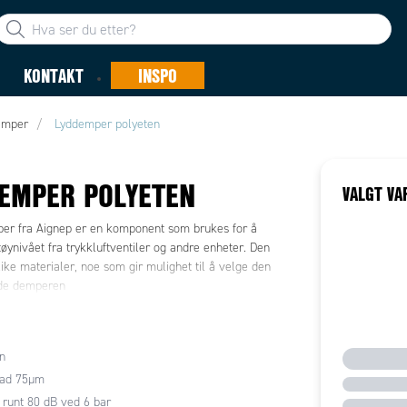
KONTAKT
INSPO
emper
Lyddemper polyeten
EMPER POLYETEN
VALGT VA
er fra Aignep er en komponent som brukes for å
øynivået fra trykkluftventiler og andre enheter. Den
like materialer, noe som gir mulighet til å velge den
de demperen
n
rad 75µm
 runt 80 dB ved 6 bar