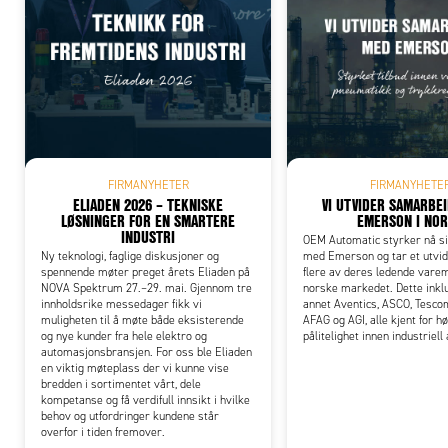
Add
FIRMANYHETER
FIRMANYHETE
ELIADEN 2026 – TEKNISKE
VI UTVIDER SAMARBE
LØSNINGER FOR EN SMARTERE
EMERSON I NO
INDUSTRI
OEM Automatic styrker nå s
Ny teknologi, faglige diskusjoner og
med Emerson og tar et utvid
spennende møter preget årets Eliaden på
flere av deres ledende varem
NOVA Spektrum 27.–29. mai. Gjennom tre
norske markedet. Dette inkl
innholdsrike messedager fikk vi
annet Aventics, ASCO, Tesco
muligheten til å møte både eksisterende
AFAG og AGI, alle kjent for hø
og nye kunder fra hele elektro og
pålitelighet innen industriel
automasjonsbransjen. For oss ble Eliaden
en viktig møteplass der vi kunne vise
bredden i sortimentet vårt, dele
kompetanse og få verdifull innsikt i hvilke
behov og utfordringer kundene står
overfor i tiden fremover.