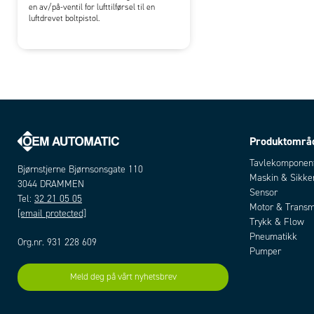
en av/på-ventil for lufttilførsel til en
luftdrevet boltpistol.
Produktområ
Tavlekomponen
Bjørnstjerne Bjørnsonsgate 110
Maskin & Sikke
3044 DRAMMEN
Sensor
Tel:
32 21 05 05
Motor & Transm
[email protected]
Trykk & Flow
Pneumatikk
Org.nr. 931 228 609
Pumper
Meld deg på vårt nyhetsbrev