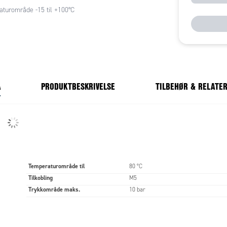
turområde -15 til +100°C
A
PRODUKTBESKRIVELSE
TILBEHØR & RELATE
Temperaturområde til
80 °C
Tilkobling
M5
Trykkområde maks.
10 bar