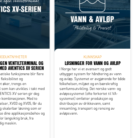
RODUKTNYHETER
KUNNSKAP
EGEN VENTILTERMINAL OG
LØSNINGER FOR VANN OG AVLØP
MED AVENTICS XV SERIEN
I Norge har vi et avansert og godt
tiske funksjonene blir flere
utbygget system for håndtering av vann
 fleksibilitet og
og avløp. Systemet er avgjørende for både
et øker, trengs en
folkehelsen, miljøet og en bærekraftig
l som kan utvikles i takt med
samfunnsutvikling. Det norske vann- og
ENTICS XV serien gir deg
avløpssystemet (ofte forkortet til VA-
e kombinasjonen. Med to
systemet) omfatter produksjon og
elser, XV03 og XV05, får du
distribusjon av drikkevann, samt
g skalerbar løsning som er
innsamling, transport og rensing av
sse dine applikasjonsbehov og
avløpsvann.
or langsiktig bruk, fra
rdig maskin.