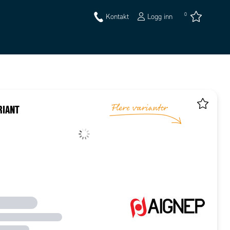
0
Kontakt
Logg inn
RIANT