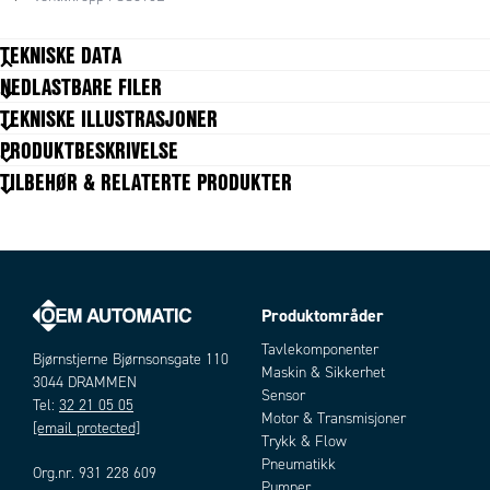
TEKNISKE DATA
NEDLASTBARE FILER
Type ventil
ATEX-ventil
TEKNISKE ILLUSTRASJONER
PRODUKTBESKRIVELSE
TILBEHØR & RELATERTE PRODUKTER
Produktområder
Artikler
Tavlekomponenter
Bjørnstjerne Bjørnsonsgate 110
Maskin & Sikkerhet
3044 DRAMMEN
Sensor
Tel:
32 21 05 05
Motor & Transmisjoner
[email protected]
Trykk & Flow
Pneumatikk
Org.nr. 931 228 609
Pumper