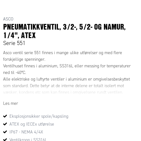
ASCO
PNEUMATIKKVENTIL, 3/2-, 5/2- OG NAMUR,
1/4", ATEX
Serie 551
Asco ventil serie 551 finnes i mange ulike utførelser og med flere
forskjellige spenninger.
Ventilhuset finnes i aluminium, SS316L eller messing for temperaturer
ned til -40°C.
Alle elektriske og luftyrte ventiler i aluminium er omgivelsesbeskyttet
som standard. Dette betyr at de interne delene er totalt isolert mot
væsker, kondens etc som kan finnes i omgivelsene rundt ventilen.
Asco ventilserie 551 finnes med mange forskjellige ATEX kapslinger/hus.
Les mer
F.eks EXd, EXemb, EXia.
Ta kontakt for mer informasjon.
Eksplosjonsikker spole/kapsling
ATEX og IECEx utførelse
IP67 - NEMA 4/4X
Ventilkropp i SS316L