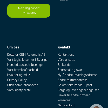
Meld deg på vårt
nyhetsbrev
Add as new cart row
Add to existing cart row
Om oss
Kontakt
Dette er OEM Automatic AS
Kontakt oss
Vårt logistikksenter i Sverige
Våre ansatte
Kundetilpassede løsninger
Bli kunde
Vårt bærekraftsarbeid
Spørsmål og svar
Kvalitet og miljø
Ny / endre leveringsadresse
Privacy Policy
Endre fakturaadresse
Etisk samfunnsansvar
Be om faktura via E-post
Varslingstjeneste
Salgs og leveringsbetingelser
Linker til andre firmaer i
konsernet
Nettstedkart