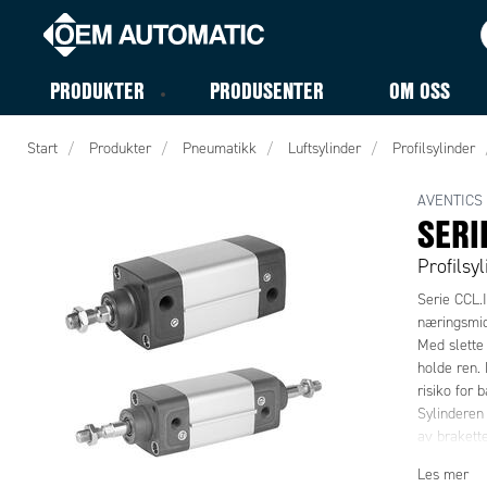
PRODUKTER
PRODUSENTER
OM OSS
Start
Produkter
Pneumatikk
Luftsylinder
Profilsylinder
AVENTICS
SERI
Profilsy
Serie CCL.I
næringsmid
Med slette 
holde ren.
risiko for 
Sylinderen 
av brakette
enkelt kan 
Les mer
CCL-IS er 