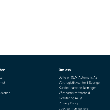
der
Om oss
ter
Dette er OEM Automatic AS
rhet
Vårt logistikksenter i Sverige
Kundetilpassede løsninger
isjoner
Vårt bærekraftsarbeid
Kvalitet og miljø
Privacy Policy
Etisk samfunnsansvar