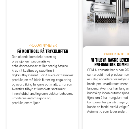
Add
PRODUKTNYHETER
FÅ KONTROLL PÅ TRYKKLUFTEN
PRODUKTNYHET
Den økende kompleksiteten og
VI TILBYR RASKE LEVE
presisjonen i pneumatiske
PNEUMATIKK KOMPO
arbeidsprosesser stiller stadig høyere
OEM Automatic har siden 202
krav til kvalitet og stabilitet i
samarbeid med produsenten 
trykkluftsystemet. For å sikre driftssikker
er i dag en videre forselger 
produksjon må både filtrering, regulering
brede pneumatikksortiment i
og overvåking fungere optimalt. Emerson
landene. Aventics har lang er
Aventics tilbyr et komplett sortiment
kunnskap innen automasjons
innen luftbehandling som dekker behovene
Gjennom å ha mengder med
i moderne automasjons og
komponenter på vårt lager, g
produksjonsmiljøer.
kunde en fordel ved å velge
Automatic som leverandør.