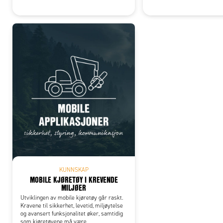
KUNNSKAP
MOBILE KJØRETØY I KREVENDE
MILJØER
Utviklingen av mobile kjøretøy går raskt.
Kravene til sikkerhet, levetid, miljøytelse
og avansert funksjonalitet øker, samtidig
som kjøretøyene må være