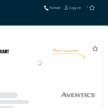
0
Kontakt
Logg inn
RIANT