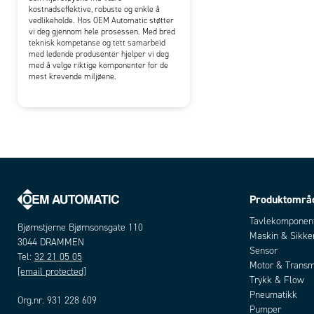
kostnadseffektive, robuste og enkle å
vedlikeholde. Hos OEM Automatic støtter
vi deg gjennom hele prosessen. Med bred
teknisk kompetanse og tett samarbeid
med ledende produsenter hjelper vi deg
med å velge riktige komponenter for de
mest krevende miljøene.
Produktområ
Tavlekomponen
Bjørnstjerne Bjørnsonsgate 110
Maskin & Sikke
3044 DRAMMEN
Sensor
Tel:
32 21 05 05
Motor & Transm
[email protected]
Trykk & Flow
Pneumatikk
Org.nr. 931 228 609
Pumper