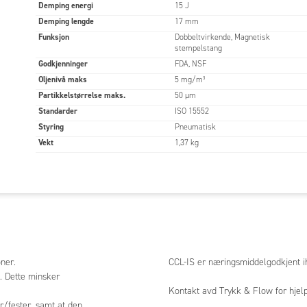
Demping energi
15 J
Demping lengde
17 mm
Funksjon
Dobbeltvirkende, Magnetisk
stempelstang
Godkjenninger
FDA, NSF
Oljenivå maks
5 mg/m³
Partikkelstørrelse maks.
50 µm
Standarder
ISO 15552
Styring
Pneumatisk
Vekt
1,37 kg
oner.
CCL-IS er næringsmiddelgodkjent i
n. Dette minsker
Kontakt avd Trykk & Flow for hjelp
r/fester, samt at den