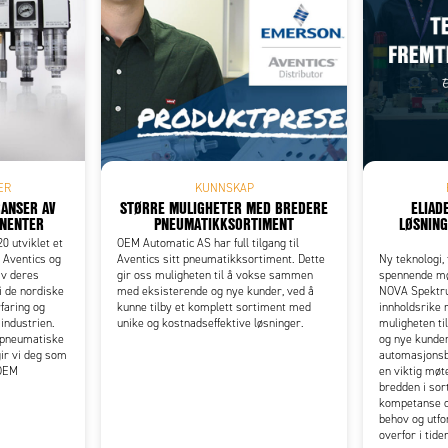
Add as new cart row
 to existing cart row
ER
KUNNSKAP
RANSER AV
STØRRE MULIGHETER MED BREDERE
ELIAD
NENTER
PNEUMATIKKSORTIMENT
LØSNING
0 utviklet et
OEM Automatic AS har full tilgang til
Aventics og
Aventics sitt pneumatikksortiment. Dette
Ny teknologi,
av deres
gir oss muligheten til å vokse sammen
spennende mø
 de nordiske
med eksisterende og nye kunder, ved å
NOVA Spektru
faring og
kunne tilby et komplett sortiment med
innholdsrike 
industrien.
unike og kostnadseffektive løsninger.
muligheten ti
 pneumatiske
og nye kunder
ir vi deg som
automasjonsbr
 OEM
en viktig møt
bredden i sor
kompetanse og 
behov og utfo
overfor i tid