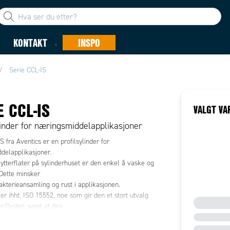
KONTAKT
INSPO
Serie CCL-IS
E CCL-IS
VALGT VA
linder for næringsmiddelapplikasjoner
S fra Aventics er en profilsylinder for
delapplikasjoner.
ytterflater på sylinderhuset er den enkel å vaske og
 Dette minsker
bakterieansamling og rust i applikasjonen.
er ihht. ISO 15552, noe som gir den et stort utvalg
r/fester, samt at den
erstatte eksisterende sylindere i applikasjonen.
næringsmiddelgodkjent ihht. FDA / NSF.