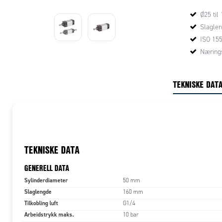
Ø25 ti
Kontakt avd
Slaglen
for mer inf
ISO 15
Næring
TEKNISKE DAT
TEKNISKE DATA
GENERELL DATA
Sylinderdiameter
50 mm
Slaglengde
160 mm
Tilkobling luft
G1/4
Arbeidstrykk maks.
10 bar