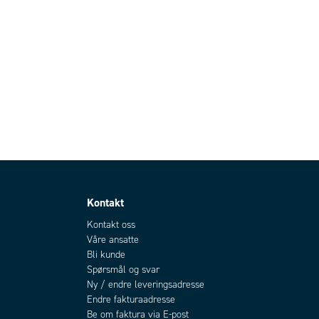
Kontakt
Kontakt oss
Våre ansatte
Bli kunde
Spørsmål og svar
Ny / endre leveringsadresse
Endre fakturaadresse
Be om faktura via E-post