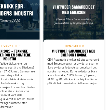
FIRMANYHETER
FIRMANYHETER
EN 2026 – TEKNISKE
VI UTVIDER SAMARBEIDET MED
ER FOR EN SMARTERE
EMERSON I NORGE
INDUSTRI
OEM Automatic styrker nå sitt samarbeid
 faglige diskusjoner og
med Emerson og tar et utvidet ansvar for
ter preget årets Eliaden på
flere av deres ledende varemerker i det
m 27.–29. mai. Gjennom tre
norske markedet. Dette inkluderer blant
messedager fikk vi
annet Aventics, ASCO, Tescom, Topworx,
l å møte både eksisterende
AFAG og AGI, alle kjent for høy kvalitet og
 fra hele elektro og
pålitelighet innen industriell automasjon.
ansjen. For oss ble Eliaden
eplass der vi kunne vise
timentet vårt, dele
få verdifull innsikt i hvilke
rdringer kundene står
en fremover.