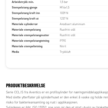
Arbeidstrykk min.
1,5 bar
Stempelstang gjenge
M16x1,5
Stempelstang kraft inn
1039 N
Stempelstang kraft ut
1237 N
Materiale sylinderrør
Anodisert aluminium
Materiale stempelstang
Rustfritt stål
Materiale stempelstangmutter
Rustfritt stål
Materiale stempelstangtetning
PTFE
Materiale stempeltetning
Nitril
Media
Trykkluft
PRODUKTBESKRIVELSE
Serie CCL.IS fra Aventics er en profilsylinder for næringsmiddelapplikasj
Med slette ytterflater på sylinderhuset er den enkel å vaske og holde re
risiko for bakterieansamling og rust i applikasjonen.
Sylinderen er ihht. ISO 15552, noe som gir den et stort utvalg av brakette