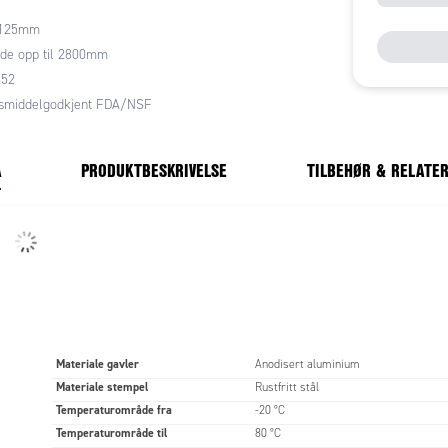
l 125mm
 Trykk & Flow for hjelp med valg av sylinder, eller
de opp til 2800mm
ormasjon.
552
smiddelgodkjent FDA/NSF
A
PRODUKTBESKRIVELSE
TILBEHØR & RELATE
Materiale gavler
Anodisert aluminium
Materiale stempel
Rustfritt stål
Temperaturområde fra
-20 °C
Temperaturområde til
80 °C