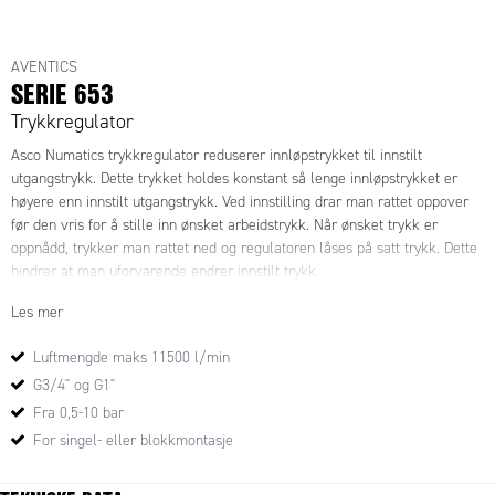
AVENTICS
SERIE 653
Trykkregulator
Asco Numatics trykkregulator reduserer innløpstrykket til innstilt
utgangstrykk. Dette trykket holdes konstant så lenge innløpstrykket er
høyere enn innstilt utgangstrykk. Ved innstilling drar man rattet oppover
før den vris for å stille inn ønsket arbeidstrykk. Når ønsket trykk er
oppnådd, trykker man rattet ned og regulatoren låses på satt trykk. Dette
hindrer at man uforvarende endrer innstilt trykk.
Les mer
Luftmengde maks 11500 l/min
G3/4" og G1"
Fra 0,5-10 bar
For singel- eller blokkmontasje