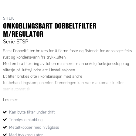
SITEK
OMKOBLINGSBART DOBBELTFILTER
M/REGULATOR
Serie STSP
Sitek Dobbeltfilter brukes for å fjerne faste og flytende forurensinger feks.
rust og kondensvann fra trykkluften.
Med en bra filtrering av luften minimerer man unødig funksjonsstopp og
slitasje på luftsylindre etc i installasjonen.
Et filter brukes ofte i kombinasjon med andre
luftbehandlingskomponenter. Dreneringen kan v
æ
re automatisk eller
semiautomatisk.
Les mer
Siteks dobbeltfilter har manuell trinnløs omkobling mellom begge filtere.
Dette muliggjør konstant lufttilførsel også ved service og bytte av
Kan bytte filter under drift
filterinnsats. Ved filterbytte veksler man til det andre filteret med den
Trinnløs omkobling
manuelle omkobleren og avlufter det filteret som skal byttes. Etterpå kan
filterskålen enkelt demonteres med et håndgrep og filterinnsatsen kan
Metallkopper med nivåglass
byttes. Skålen er i metall og har seglass for enkel indikering av
Med trykkregulator