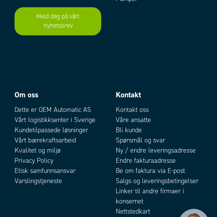
Meld deg på vårt
nyhetsbrev
Add as new cart row
Add to existing cart row
Om oss
Kontakt
Dette er OEM Automatic AS
Kontakt oss
Vårt logistikksenter i Sverige
Våre ansatte
Kundetilpassede løsninger
Bli kunde
Vårt bærekraftsarbeid
Spørsmål og svar
Kvalitet og miljø
Ny / endre leveringsadresse
Privacy Policy
Endre fakturaadresse
Etisk samfunnsansvar
Be om faktura via E-post
Varslingstjeneste
Salgs og leveringsbetingelser
Linker til andre firmaer i
konsernet
Nettstedkart