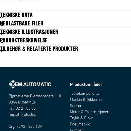
kondensvann og den har som standard en nåleventil for manuell
avlufting/avtapping av kondensat.
TEKNISKE DATA
NEDLASTBARE FILER
Arbeidstrykk maks.
10 bar
TEKNISKE ILLUSTRASJONER
Filterelement
5 µm
PRODUKTBESKRIVELSE
Flow Capacity
4100 l/min
TILBEHØR & RELATERTE PRODUKTER
Pressure gauge
Ja
Pressure gauge shut-off valve
Ja
Temperaturområde fra
0 °C
Temperaturområde til
60 °C
Tilkobling innløp
G3/4"
Tilkobling utløp
G3/4"
Produktområder
Artikler
Tavlekomponenter
Bjørnstjerne Bjørnsonsgate 110
Maskin & Sikkerhet
3044 DRAMMEN
Sensor
Tel:
32 21 05 05
Motor & Transmisjoner
[email protected]
Trykk & Flow
Pneumatikk
Org.nr. 931 228 609
Pumper