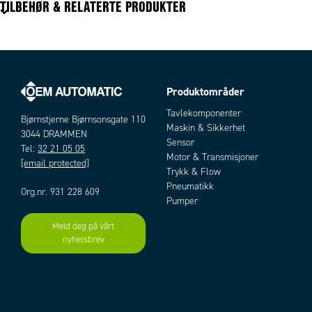
TILBEHØR & RELATERTE PRODUKTER
Produktområder
Artikler
Tavlekomponenter
Bjørnstjerne Bjørnsonsgate 110
Maskin & Sikkerhet
3044 DRAMMEN
Sensor
Tel:
32 21 05 05
Motor & Transmisjoner
[email protected]
Trykk & Flow
Pneumatikk
Org.nr. 931 228 609
Pumper
Meld deg på vårt
Add as new cart row
Add to existing cart row
nyhetsbrev