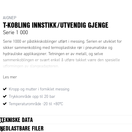
AIGNEP
T-KOBLING INNSTIKK/UTVENDIG GJENGE
Serie 1 000
Serie 1000 er påstikkskoblinger utført i messing. Serien er utviklet for
sikker sammenkobling med termoplastiske rør i pneumatiske og
hydrauliske applikasjoner. Tetningen er av metall, og selve
sammenkoblingen er svært enkel å utføre takket være den spesielle
utformingen av slangeadapteren.
Les mer
Kropp og mutter i forniklet messing
Trykkområde opp til 20 bar
Temperaturområde -20 til +80°C
TEKNISKE DATA
NEDLASTBARE FILER