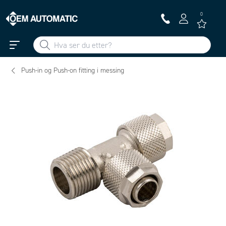
0
Push-in og Push-on fitting i messing