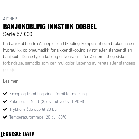
AIGNEP
BANJOKOBLING INNSTIKK DOBBEL
Serie 57 000
En banjokobling fra Aignep er en tilkoblingskomponent som brukes innen
hydraulikk og pneumatikk for sikker tilkobling av rør eller slanger til en
banjobolt. Denne typen kobling er konstruert for å gi en tett og sikker
forbindelse, samtidig som den muliggjør justering av rørets eller slangens
posisjon.
Les mer
Kropp og frikoblingsring i forniklet messing
Pakninger i Nitril (Spesialutførelse EPDM)
Trykkområde opp til 20 bar
Temperaturområde -20 til +80°C
TEKNISKE DATA