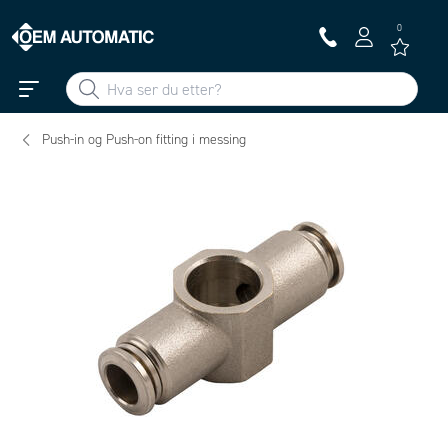
0
Push-in og Push-on fitting i messing