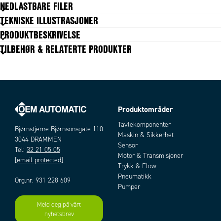
NEDLASTBARE FILER
TEKNISKE ILLUSTRASJONER
GENERELL DATA
Body shape
B
PRODUKTBESKRIVELSE
Materiale kropp
Forniklet messing
TILBEHØR & RELATERTE PRODUKTER
Forpakningsstørrelse
10 pc
Produktområder
Artikler
Tavlekomponenter
Bjørnstjerne Bjørnsonsgate 110
Maskin & Sikkerhet
3044 DRAMMEN
Sensor
Tel:
32 21 05 05
Motor & Transmisjoner
[email protected]
Trykk & Flow
Pneumatikk
Org.nr. 931 228 609
Pumper
Meld deg på vårt
nyhetsbrev
Add as new cart row
Add to existing cart row