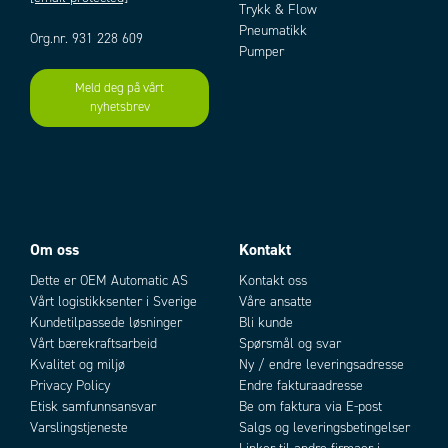
Trykk & Flow
Pneumatikk
Org.nr. 931 228 609
Pumper
Meld deg på vårt
nyhetsbrev
Add as new cart row
Add to existing cart row
Om oss
Kontakt
Dette er OEM Automatic AS
Kontakt oss
Vårt logistikksenter i Sverige
Våre ansatte
Kundetilpassede løsninger
Bli kunde
Vårt bærekraftsarbeid
Spørsmål og svar
Kvalitet og miljø
Ny / endre leveringsadresse
Privacy Policy
Endre fakturaadresse
Etisk samfunnsansvar
Be om faktura via E-post
Varslingstjeneste
Salgs og leveringsbetingelser