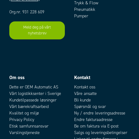
Trykk & Flow
Pneumatikk
Org.nr. 931 228 609
Pumper
Meld deg på vårt
nyhetsbrev
Add as new cart row
Add to existing cart row
Om oss
Kontakt
Dette er OEM Automatic AS
Kontakt oss
Vårt logistikksenter i Sverige
Våre ansatte
Kundetilpassede løsninger
Bli kunde
Vårt bærekraftsarbeid
Spørsmål og svar
Kvalitet og miljø
Ny / endre leveringsadresse
Privacy Policy
Endre fakturaadresse
Etisk samfunnsansvar
Be om faktura via E-post
Varslingstjeneste
Salgs og leveringsbetingelser