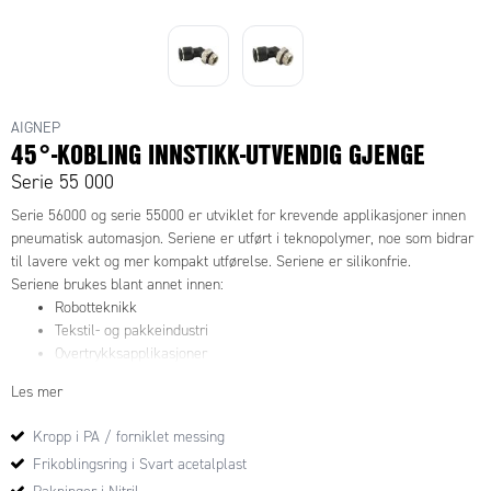
AIGNEP
45°-KOBLING INNSTIKK-UTVENDIG GJENGE
Serie 55 000
Serie 56000 og serie 55000 er utviklet for krevende applikasjoner innen
pneumatisk automasjon. Seriene er utført i teknopolymer, noe som bidrar
til lavere vekt og mer kompakt utførelse. Seriene er silikonfrie.
Seriene brukes blant annet innen:
Robotteknikk
Tekstil- og pakkeindustri
Overtrykksapplikasjoner
Kjølevann
Les mer
Vakuumapplikasjoner
Kropp i PA / forniklet messing
Frikoblingsring i Svart acetalplast