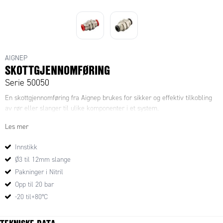
AIGNEP
SKOTTGJENNOMFØRING
Serie 50050
En skottgjennomføring fra Aignep brukes for sikker og effektiv tilkobling
av rør eller slanger til ulike komponenter i et system.
Les mer
Innstikk
Ø3 til 12mm slange
Pakninger i Nitril
Opp til 20 bar
-20 til+80°C