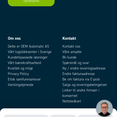
nyhetsbrev
Add as new cart row
Add to existing cart row
Om oss
Kontakt
Dette er OEM Automatic AS
Kontakt oss
Vårt logistikksenter i Sverige
Våre ansatte
Kundetilpassede løsninger
Bli kunde
Vårt bærekraftsarbeid
Spørsmål og svar
Kvalitet og miljø
Ny / endre leveringsadresse
Privacy Policy
Endre fakturaadresse
Etisk samfunnsansvar
Be om faktura via E-post
Varslingstjeneste
Salgs og leveringsbetingelser
Linker til andre firmaer i
konsernet
Nettstedkart