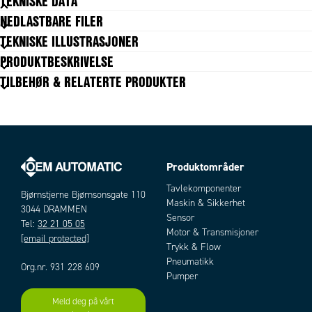
TEKNISKE DATA
NEDLASTBARE FILER
TEKNISKE ILLUSTRASJONER
GENERELL DATA
Body shape
I
PRODUKTBESKRIVELSE
Slangediameter utv.
3 mm
TILBEHØR & RELATERTE PRODUKTER
Tilkobling
M10x1
Gjengetype
Metrisk
Materiale kropp
Forniklet messing
Materiale frikoblingsring
Acetalplast rød
Temperaturområde fra
-20 °C
Temperaturområde til
80 °C
Produktområder
Trykkområde min.
Artikler
-0,99 bar
Tavlekomponenter
Trykkområde maks.
Bjørnstjerne Bjørnsonsgate 110
20 bar
Maskin & Sikkerhet
3044 DRAMMEN
Forpakningsstørrelse
10 pc
Sensor
Tel:
32 21 05 05
Motor & Transmisjoner
[email protected]
Trykk & Flow
Pneumatikk
Org.nr. 931 228 609
Pumper
Meld deg på vårt