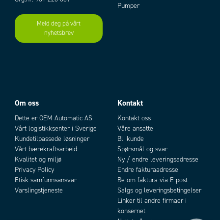
Pumper
Meld deg på vårt
nyhetsbrev
Add as new cart row
Add to existing cart row
Om oss
Kontakt
Dette er OEM Automatic AS
Kontakt oss
Vårt logistikksenter i Sverige
Våre ansatte
Kundetilpassede løsninger
Bli kunde
Vårt bærekraftsarbeid
Spørsmål og svar
Kvalitet og miljø
Ny / endre leveringsadresse
Privacy Policy
Endre fakturaadresse
Etisk samfunnsansvar
Be om faktura via E-post
Varslingstjeneste
Salgs og leveringsbetingelser
Linker til andre firmaer i
konsernet