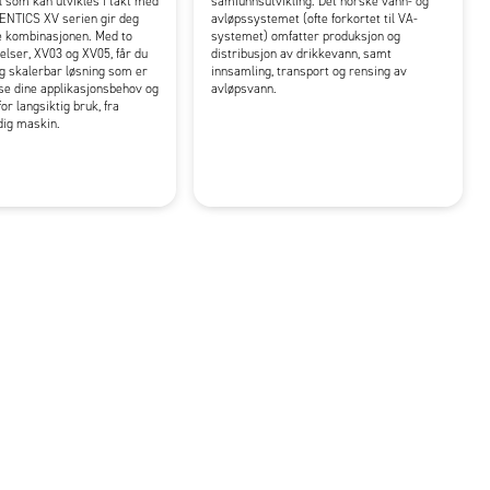
l som kan utvikles i takt med
samfunnsutvikling. Det norske vann- og
ENTICS XV serien gir deg
avløpssystemet (ofte forkortet til VA-
e kombinasjonen. Med to
systemet) omfatter produksjon og
elser, XV03 og XV05, får du
distribusjon av drikkevann, samt
g skalerbar løsning som er
innsamling, transport og rensing av
sse dine applikasjonsbehov og
avløpsvann.
or langsiktig bruk, fra
rdig maskin.