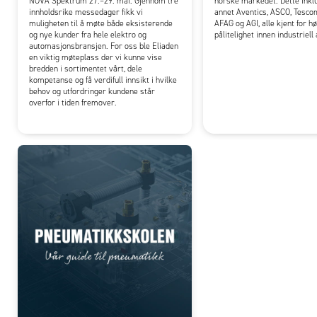
NOVA Spektrum 27.–29. mai. Gjennom tre
norske markedet. Dette inkl
innholdsrike messedager fikk vi
annet Aventics, ASCO, Tesco
muligheten til å møte både eksisterende
AFAG og AGI, alle kjent for hø
og nye kunder fra hele elektro og
pålitelighet innen industriel
automasjonsbransjen. For oss ble Eliaden
en viktig møteplass der vi kunne vise
bredden i sortimentet vårt, dele
kompetanse og få verdifull innsikt i hvilke
behov og utfordringer kundene står
overfor i tiden fremover.