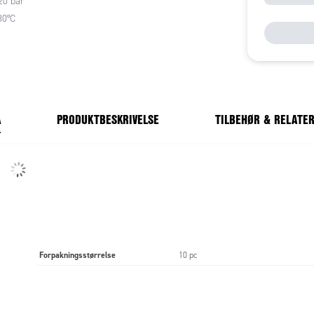
 20 bar
80°C
A
PRODUKTBESKRIVELSE
TILBEHØR & RELATE
Forpakningsstørrelse
10 pc