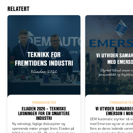
RELATERT
Add
FIRMANYHETER
FIRMANYHETE
ELIADEN 2026 – TEKNISKE
VI UTVIDER SAMARBE
LØSNINGER FOR EN SMARTERE
EMERSON I NO
INDUSTRI
OEM Automatic styrker nå s
Ny teknologi, faglige diskusjoner og
med Emerson og tar et utvid
spennende møter preget årets Eliaden på
flere av deres ledende varem