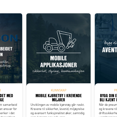
Add as new cart row
 to existing cart row
R
KUNNSKAP
P
IDET MED
MOBILE KJØRETØY I KREVENDE
BYGG DIN 
RGE
MILJØER
BLI KJENT 
itt samarbeid
Utviklingen av mobile kjøretøy går raskt.
Når de pneuma
et ansvar for
Kravene til sikkerhet, levetid, miljøytelse
og kravene til
erker i det
og avansert funksjonalitet øker, samtidig
driftssikkerh