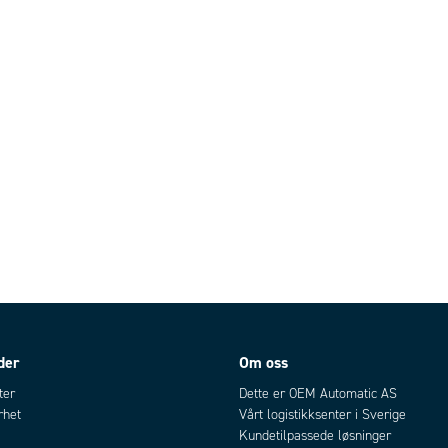
der
Om oss
ter
Dette er OEM Automatic AS
rhet
Vårt logistikksenter i Sverige
Kundetilpassede løsninger