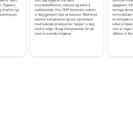
uderer blant
som kjøretøyene må være
ventiltermina
m, Topworx,
kostnadseffektive, robuste og enkle å
oppgaven. AV
y kvalitet og
vedlikeholde. Hos OEM Automatic støtter
nettopp denn
l automasjon.
vi deg gjennom hele prosessen. Med bred
terminalstørr
teknisk kompetanse og tett samarbeid
en kompakt o
med ledende produsenter hjelper vi deg
enkel å tilpa
med å velge riktige komponenter for de
som er laget f
mest krevende miljøene.
idéfase til fe