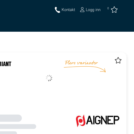
0
Kontakt
Logg inn
RIANT