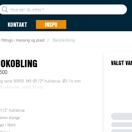
KONTAKT
INSPO
 fittings i messing og plast
Banjokobling
OKOBLING
VALGT VA
0500
ng serie 50500, M5–Ø1/2″ hullskrue, Ø3–14 mm
-pakninger, opptil 20 bar.
Ø1/2" hullskrue
14mm slange
r i Nitril