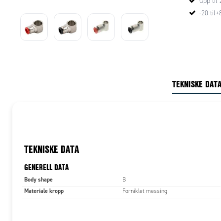
Opp til
-20 til+
TEKNISKE DAT
TEKNISKE DATA
GENERELL DATA
Body shape
B
Materiale kropp
Forniklet messing