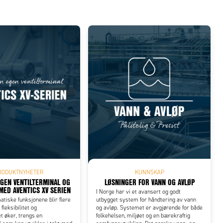
RODUKTNYHETER
KUNNSKAP
EGEN VENTILTERMINAL OG
LØSNINGER FOR VANN OG AVLØP
MED AVENTICS XV SERIEN
I Norge har vi et avansert og godt
tiske funksjonene blir flere
utbygget system for håndtering av vann
 fleksibilitet og
og avløp. Systemet er avgjørende for både
et øker, trengs en
folkehelsen, miljøet og en bærekraftig