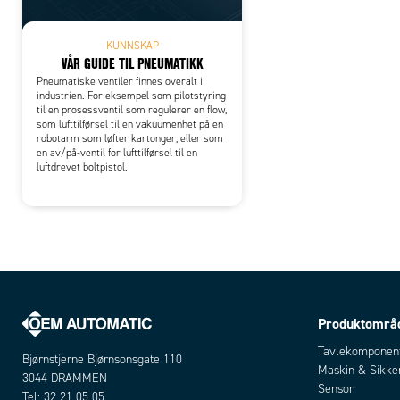
KUNNSKAP
VÅR GUIDE TIL PNEUMATIKK
Pneumatiske ventiler finnes overalt i
industrien. For eksempel som pilotstyring
til en prosessventil som regulerer en flow,
som lufttilførsel til en vakuumenhet på en
robotarm som løfter kartonger, eller som
en av/på-ventil for lufttilførsel til en
luftdrevet boltpistol.
Produktområ
Tavlekomponen
Bjørnstjerne Bjørnsonsgate 110
Maskin & Sikke
3044 DRAMMEN
Sensor
Tel:
32 21 05 05