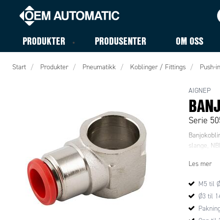
PRODUKTER
PRODUSENTER
OM OSS
Start
Produkter
Pneumatikk
Koblinger / Fittings
Push-in
AIGNEP
BANJ
Serie 5
Banjokobli
slange, NBR
Les mer
M5 til 
Ø3 til 
Pakninge