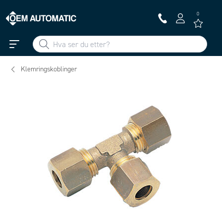
0
Klemringskoblinger