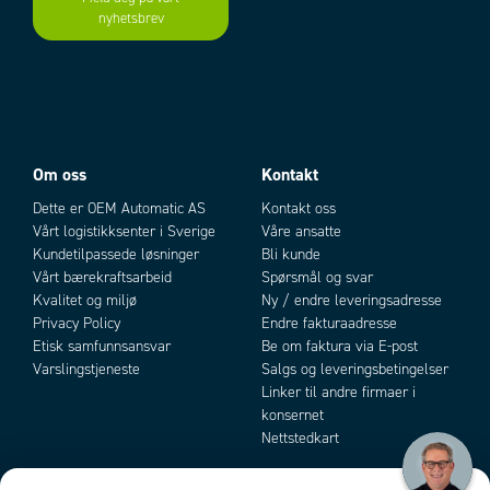
nyhetsbrev
Add as new cart row
Add to existing cart row
Om oss
Kontakt
Dette er OEM Automatic AS
Kontakt oss
Vårt logistikksenter i Sverige
Våre ansatte
Kundetilpassede løsninger
Bli kunde
Vårt bærekraftsarbeid
Spørsmål og svar
Kvalitet og miljø
Ny / endre leveringsadresse
Privacy Policy
Endre fakturaadresse
Etisk samfunnsansvar
Be om faktura via E-post
Varslingstjeneste
Salgs og leveringsbetingelser
Linker til andre firmaer i
konsernet
Nettstedkart