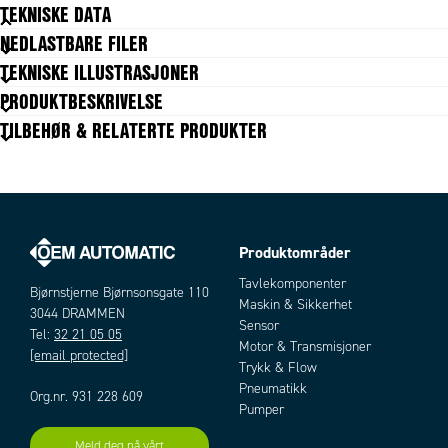
TEKNISKE DATA
NEDLASTBARE FILER
Body shape
T
TEKNISKE ILLUSTRASJONER
Forpakningsstørrelse
10 pc
PRODUKTBESKRIVELSE
Materiale kropp
Messing
TILBEHØR & RELATERTE PRODUKTER
Materiale mutter
Messing
Slangediameter utv.
4 mm
Temperaturområde fra
-60 °C
Temperaturområde til
300 °C
Trykkområde maks.
148,4 bar
Trykkområde min.
0 bar
Produktområder
Artikler
Tavlekomponenter
Bjørnstjerne Bjørnsonsgate 110
Maskin & Sikkerhet
3044 DRAMMEN
Sensor
Tel:
32 21 05 05
Motor & Transmisjoner
[email protected]
Trykk & Flow
Pneumatikk
Org.nr. 931 228 609
Pumper
Meld deg på vårt