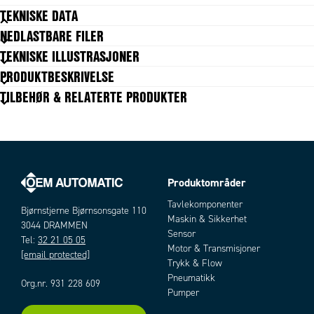
TEKNISKE DATA
NEDLASTBARE FILER
Body shape
T
TEKNISKE ILLUSTRASJONER
Forpakningsstørrelse
10 pc
PRODUKTBESKRIVELSE
Materiale frikoblingsring
Acetalplast svart
TILBEHØR & RELATERTE PRODUKTER
Materiale justeringsskrue
Forniklet messing
Materiale kropp
PA
Materiale O-ring
NBR
Slangediameter utv.
6 mm
Temperaturområde fra
-20 °C
Temperaturområde til
80 °C
Produktområder
Trykkområde maks.
10 bar
Artikler
Tavlekomponenter
Trykkområde min.
1 bar
Bjørnstjerne Bjørnsonsgate 110
Maskin & Sikkerhet
3044 DRAMMEN
Sensor
Tel:
32 21 05 05
Motor & Transmisjoner
[email protected]
Trykk & Flow
Pneumatikk
Org.nr. 931 228 609
Pumper