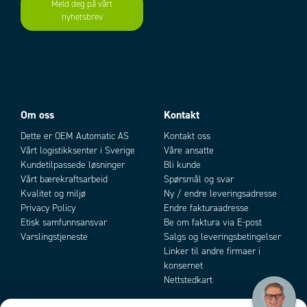
Meld deg på vårt
nyhetsbrev
Add as new cart row
Add to existing cart row
Om oss
Kontakt
Dette er OEM Automatic AS
Kontakt oss
Vårt logistikksenter i Sverige
Våre ansatte
Kundetilpassede løsninger
Bli kunde
Vårt bærekraftsarbeid
Spørsmål og svar
Kvalitet og miljø
Ny / endre leveringsadresse
Privacy Policy
Endre fakturaadresse
Etisk samfunnsansvar
Be om faktura via E-post
Varslingstjeneste
Salgs og leveringsbetingelser
Linker til andre firmaer i
konsernet
Nettstedkart