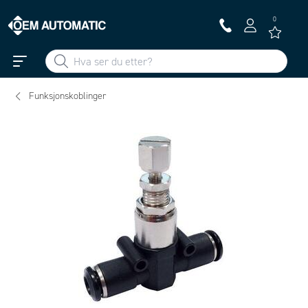
0
Funksjonskoblinger