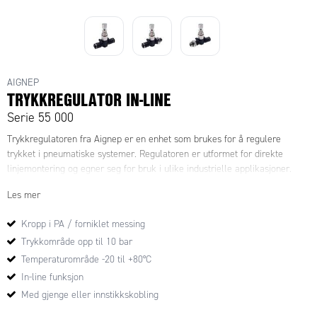
AIGNEP
TRYKKREGULATOR IN-LINE
Serie 55 000
Trykkregulatoren fra Aignep er en enhet som brukes for å regulere
trykket i pneumatiske systemer. Regulatoren er utformet for direkte
linjemontering og egner seg for bruk i ulike industrielle applikasjoner.
Les mer
Kropp i PA / forniklet messing
Trykkområde opp til 10 bar
Temperaturområde -20 til +80°C
In-line funksjon
Med gjenge eller innstikkskobling