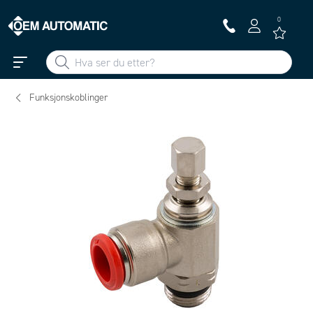
0
Funksjonskoblinger