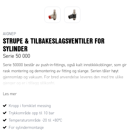
AIGNEP
STRUPE & TILBAKESLAGSVENTILER FOR
SYLINDER
Serie 50 000
Serie 50000 består av push-in-fittings, også kalt innstikkkoblinger, som gir
rask montering og demontering av fitting og slange. Serien tåler høyt
gjennomløp og vakuum. For bred anvendelse leveres den med tre ulike
gjenger og er i tillegg silikonfri.
Les mer
Kropp i forniklet messing
Trykkområde opp til 10 bar
Temperaturområde -20 til +80°C
For sylindermontasje