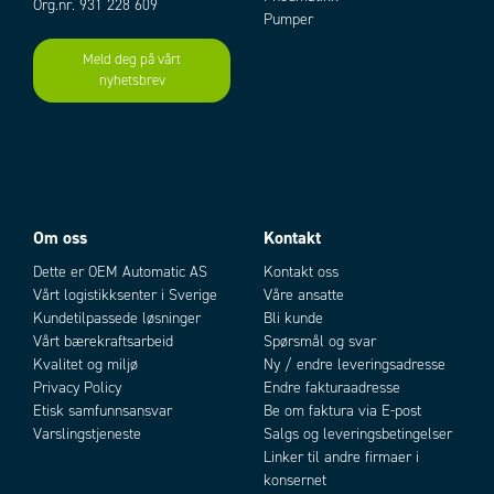
Org.nr. 931 228 609
Pumper
Meld deg på vårt
nyhetsbrev
Add as new cart row
Add to existing cart row
Om oss
Kontakt
Dette er OEM Automatic AS
Kontakt oss
Vårt logistikksenter i Sverige
Våre ansatte
Kundetilpassede løsninger
Bli kunde
Vårt bærekraftsarbeid
Spørsmål og svar
Kvalitet og miljø
Ny / endre leveringsadresse
Privacy Policy
Endre fakturaadresse
Etisk samfunnsansvar
Be om faktura via E-post
Varslingstjeneste
Salgs og leveringsbetingelser
Linker til andre firmaer i
konsernet