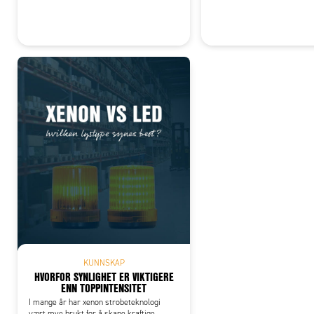
KUNNSKAP
HVORFOR SYNLIGHET ER VIKTIGERE
ENN TOPPINTENSITET
I mange år har xenon strobeteknologi
vært mye brukt for å skape kraftige