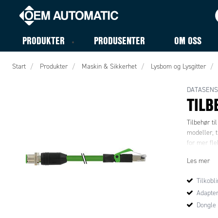
PRODUKTER
PRODUSENTER
OM OSS
Start
Produkter
Maskin & Sikkerhet
Lysbom og Lysgitter
DATASENS
TILB
Tilbehør ti
modeller, 
for mer fl
Les mer
Tilkobl
Adapter
Dongle 