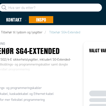
KONTAKT
INSPO
Tilbehør til lysbom og lysgitter
Tilbehør SG4-Extended
ING
EHØR SG4-EXTENDED
VALGT VA
l SG2/4-E sikkerhetslysgitter, inkludert SG-Extended-
tilkoblings- og programmeringskabler samt dongle
eksibel programmering.
ings- og programmeringskabler
kabel, kaskadekabel og Ethernet-kabel
for mer fleksibel programmering