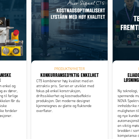
Add as new cart row
 to existing cart row
PRODUKTNYHETER
NISKE
KONKURRANSEDYKTIG ENKELHET
ELIAD
R
LØSNING
CT5 kombinerer høy kvalitet med en
n enkel og
attraktiv pris. Serien er utviklet med
ng av dører,
fokus på enkel konstruksjon,
Ny teknologi,
g til farlige
driftssikkerhet og kostnadseffektiv
spennende mø
kkelen får du
produksjon. Det moderne designet
NOVA Spektru
niske
kjennetegnes av glatte og fluktende
innholdsrike 
ke fordeler
overflater.
muligheten ti
kasjoner.
og nye kunder
automasjonsbr
en viktig møt
bredden i sor
kompetanse og 