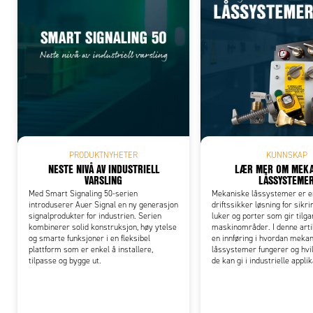
Add
PRODUKTNYHETER
KUNNSKAP
NESTE NIVÅ AV INDUSTRIELL
LÆR MER OM MEKA
VARSLING
LÅSSYSTEME
Med Smart Signaling 50-serien
Mekaniske låssystemer er e
introduserer Auer Signal en ny generasjon
driftssikker løsning for sikri
signalprodukter for industrien. Serien
luker og porter som gir tilgan
kombinerer solid konstruksjon, høy ytelse
maskinområder. I denne arti
og smarte funksjoner i en fleksibel
en innføring i hvordan meka
plattform som er enkel å installere,
låssystemer fungerer og hvil
tilpasse og bygge ut.
de kan gi i industrielle appli