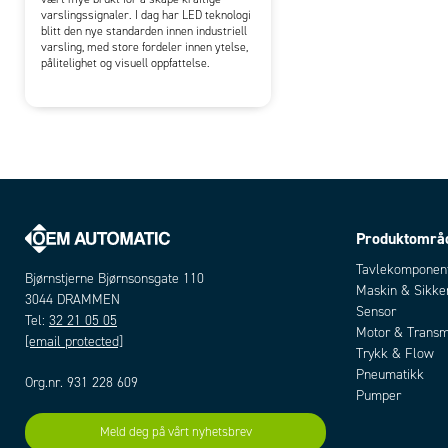
varslingssignaler. I dag har LED teknologi
blitt den nye standarden innen industriell
varsling, med store fordeler innen ytelse,
pålitelighet og visuell oppfattelse.
Produktområ
Tavlekomponen
Bjørnstjerne Bjørnsonsgate 110
Maskin & Sikke
3044 DRAMMEN
Sensor
Tel:
32 21 05 05
Motor & Transm
[email protected]
Trykk & Flow
Pneumatikk
Org.nr. 931 228 609
Pumper
Meld deg på vårt nyhetsbrev