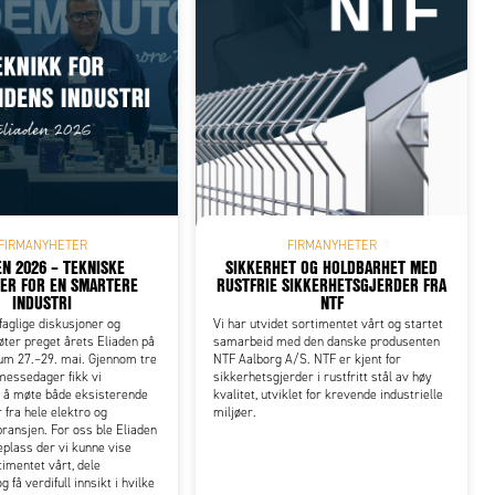
FIRMANYHETER
FIRMANYHETER
EN 2026 – TEKNISKE
SIKKERHET OG HOLDBARHET MED
ER FOR EN SMARTERE
RUSTFRIE SIKKERHETSGJERDER FRA
INDUSTRI
NTF
 faglige diskusjoner og
Vi har utvidet sortimentet vårt og startet
ter preget årets Eliaden på
samarbeid med den danske produsenten
m 27.–29. mai. Gjennom tre
NTF Aalborg A/S. NTF er kjent for
messedager fikk vi
sikkerhetsgjerder i rustfritt stål av høy
l å møte både eksisterende
kvalitet, utviklet for krevende industrielle
 fra hele elektro og
miljøer.
ansjen. For oss ble Eliaden
eplass der vi kunne vise
timentet vårt, dele
få verdifull innsikt i hvilke