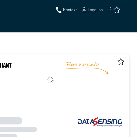
0
Kontakt
Logg inn
RIANT