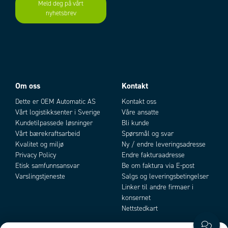
Spenningstoleranse
±20 %
Meld deg på vårt
nyhetsbrev
T1 (levetid i antall år)
Add as new cart row
20
Add to existing cart row
Temperaturområde fra
0 °C
Temperaturområde til
50 °C
Om oss
Kontakt
Dette er OEM Automatic AS
Kontakt oss
Vårt logistikksenter i Sverige
Våre ansatte
Kundetilpassede løsninger
Bli kunde
Vårt bærekraftsarbeid
Spørsmål og svar
Kvalitet og miljø
Ny / endre leveringsadresse
Privacy Policy
Endre fakturaadresse
Funksjoner
Etisk samfunnsansvar
Be om faktura via E-post
Konfigureringen gjøres via knapper og elektrisk tilkobling, eller via
Varslingstjeneste
Salgs og leveringsbetingelser
software.
Linker til andre firmaer i
konsernet
Mutingfunksjoner
Blankingfunksjoner
Nettstedkart
"Muting disable" signal
Fixed blanking