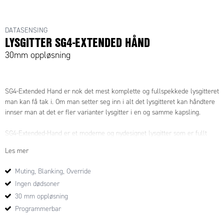
DATASENSING
LYSGITTER SG4-EXTENDED HÅND
30mm oppløsning
SG4-Extended Hand er nok det mest komplette og fullspekkede lysgitteret
man kan få tak i. Om man setter seg inn i alt det lysgitteret kan håndtere
innser man at det er fler varianter lysgitter i en og samme kapsling.
SG4-Extended-Hand er et moderne og nydesignet lysgitter som er fullt
programmerbart, både med og uten software. Lysgitteret har
Les mer
fullfølsomhet langs hele profillengden, dvs. ingen dødsoner i hele
lysgitterets lengde.
Muting, Blanking, Override
Ingen dødsoner
SG4-Extended-Hand har innebygget muting og override som gjør at man
ikke trenger ytterligere eksterne komponenter for å koble bort lysgitteret
30 mm oppløsning
når det trengs. SG4-Extended-Finger har også innebygget funksjon for
Programmerbar
fixed eller flating blanking, som gjør at en eller flere stråler kan bokkeres