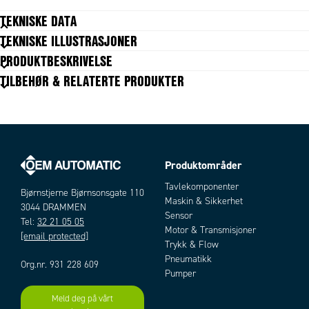
TEKNISKE DATA
TEKNISKE ILLUSTRASJONER
Materiale
Høystyrke kompositt, SS304
PRODUKTBESKRIVELSE
Rørdimensjon maks.
29 mm
TILBEHØR & RELATERTE PRODUKTER
Rørdimensjon min.
15,9 mm
Størrelse serie
C (1,5")
Type av del
Base
Produktområder
Artikler
Tavlekomponenter
Bjørnstjerne Bjørnsonsgate 110
Maskin & Sikkerhet
3044 DRAMMEN
Sensor
Tel:
32 21 05 05
Motor & Transmisjoner
[email protected]
Trykk & Flow
Pneumatikk
Org.nr. 931 228 609
Pumper
Meld deg på vårt