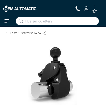
0
Feste C-størrelse (4,54 kg)