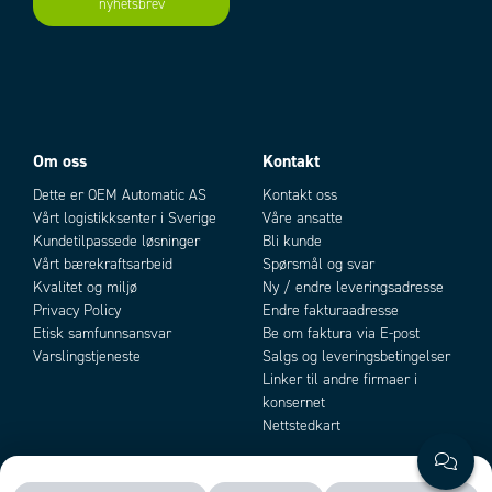
nyhetsbrev
Add as new cart row
Add to existing cart row
Om oss
Kontakt
Dette er OEM Automatic AS
Kontakt oss
Vårt logistikksenter i Sverige
Våre ansatte
Kundetilpassede løsninger
Bli kunde
Vårt bærekraftsarbeid
Spørsmål og svar
Kvalitet og miljø
Ny / endre leveringsadresse
Privacy Policy
Endre fakturaadresse
Etisk samfunnsansvar
Be om faktura via E-post
Varslingstjeneste
Salgs og leveringsbetingelser
Linker til andre firmaer i
konsernet
Nettstedkart