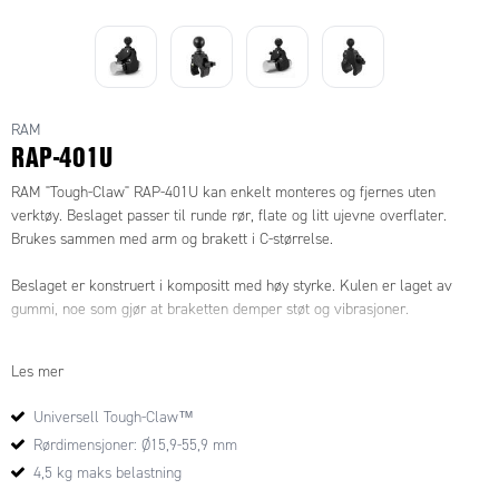
RAM
RAP-401U
RAM "Tough-Claw" RAP-401U kan enkelt monteres og fjernes uten
verktøy. Beslaget passer til runde rør, flate og litt ujevne overflater.
Brukes sammen med arm og brakett i C-størrelse.
Beslaget er konstruert i kompositt med høy styrke. Kulen er laget av
gummi, noe som gjør at braketten demper støt og vibrasjoner.
Rørdimensjoner: Ø15,9-55,9 mm
Les mer
Dimensjon på flater: 0-55,9 mm
Universell Tough-Claw™
Rørdimensjoner: Ø15,9-55,9 mm
4,5 kg maks belastning