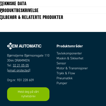
TEKNISKE DATA
PRODUKTBESKRIVELSE
Materiale
Pulverlakkert marin aluminium
TILBEHØR & RELATERTE PRODUKTER
Størrelse serie
B (1")
Type av del
Base
Produktområder
Artikler
Tavlekomponenter
Bjørnstjerne Bjørnsonsgate 110
Maskin & Sikkerhet
3044 DRAMMEN
Sensor
Tel:
32 21 05 05
Motor & Transmisjoner
[email protected]
Trykk & Flow
Pneumatikk
Org.nr. 931 228 609
Pumper
Meld deg på vårt
Add as new cart row
nyhetsbrev
Add to existing cart row