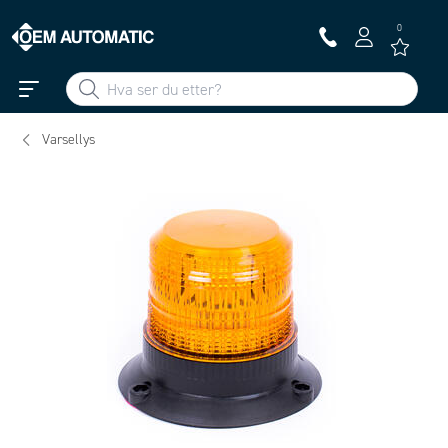
0
Varsellys