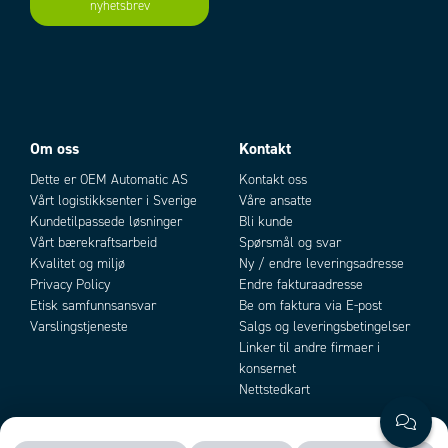
nyhetsbrev
Add as new cart row
Add to existing cart row
Om oss
Kontakt
Dette er OEM Automatic AS
Kontakt oss
Vårt logistikksenter i Sverige
Våre ansatte
Kundetilpassede løsninger
Bli kunde
Vårt bærekraftsarbeid
Spørsmål og svar
Kvalitet og miljø
Ny / endre leveringsadresse
Privacy Policy
Endre fakturaadresse
Etisk samfunnsansvar
Be om faktura via E-post
Varslingstjeneste
Salgs og leveringsbetingelser
Linker til andre firmaer i
konsernet
Nettstedkart