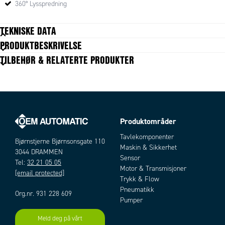
360° Lysspredning
TEKNISKE DATA
PRODUKTBESKRIVELSE
Bredde bas
148 mm
TILBEHØR & RELATERTE PRODUKTER
EMC
R10
Farge linse
Oransje
Farge lys
Oransje
Garanti
2 år
Høyde
118 mm
Produktområder
IP-klasse
IP66
Artikler
Lystype
LED
Tavlekomponenter
Bjørnstjerne Bjørnsonsgate 110
Montering
3 bolter
Maskin & Sikkerhet
3044 DRAMMEN
R65
Sensor
Ja
Tel:
32 21 05 05
Motor & Transmisjoner
Roterende
Nei
[email protected]
Trykk & Flow
Spenning
12-24 V
Pneumatikk
Org.nr. 931 228 609
Pumper
Meld deg på vårt