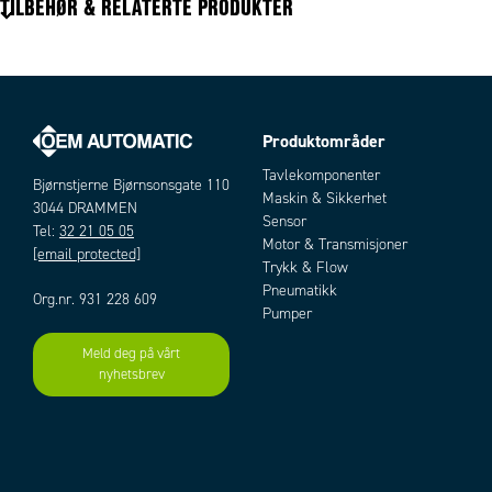
TILBEHØR & RELATERTE PRODUKTER
Bredde
12 mm
Farge
Svart
Forpakningsstørrelse
100 pc
Forpakningstype
Pose
Lengde
70 mm
Produktområder
Materiale
PVC
Artikler
Tavlekomponenter
Bjørnstjerne Bjørnsonsgate 110
Maskin & Sikkerhet
3044 DRAMMEN
Sensor
Tel:
32 21 05 05
Motor & Transmisjoner
[email protected]
Trykk & Flow
Pneumatikk
Org.nr. 931 228 609
Pumper
Meld deg på vårt
Add as new cart row
Add to existing cart row
nyhetsbrev