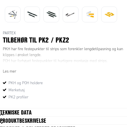
PARTEX
TILBEHØR TIL PK2 / PKZ2
PKH har fire festepunkter til strips som forenkler lengdetilpasning og kan
klippes i ønsket lengde.
POH har forhøyet festepunkter til hurtigere montasje med strips.
Les mer
PKH og POH holdere
Merketusj
PK2 profiler
TEKNISKE DATA
PRODUKTBESKRIVELSE
Antall av hvert tegn
10 pc