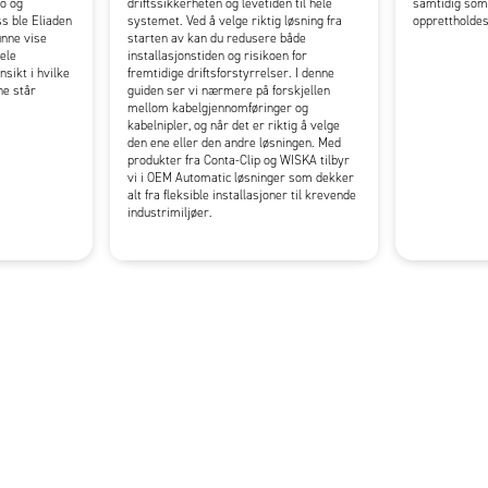
ro og
driftssikkerheten og levetiden til hele
samtidig som
s ble Eliaden
systemet. Ved å velge riktig løsning fra
opprettholdes
unne vise
starten av kan du redusere både
ele
installasjonstiden og risikoen for
nsikt i hvilke
fremtidige driftsforstyrrelser. I denne
ne står
guiden ser vi nærmere på forskjellen
mellom kabelgjennomføringer og
kabelnipler, og når det er riktig å velge
den ene eller den andre løsningen. Med
produkter fra Conta-Clip og WISKA tilbyr
vi i OEM Automatic løsninger som dekker
alt fra fleksible installasjoner til krevende
industrimiljøer.