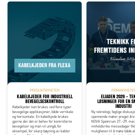
PRODUKTNYHETER
FIRMANYHETE
KABELKJEDER FOR INDUSTRIELL
ELIADEN 2026 – TE
BEVEGELSESKONTROLL
LØSNINGER FOR EN 
INDUSTRI
Kabelkjeder kan brukes ved flere typer
bevegelige applikasjoner, både vertikale
Ny teknologi, faglige diskusj
og horisontale. En kabelkjede brukes
spennende møter preget året
gjerne der det er behov for kontrollerte
NOVA Spektrum 27.–29. mai.
bevegelser og man vil unngå, for
innholdsrike messedager fik
eksempel, for skarp bøyning av kabler
muligheten til å møte både 