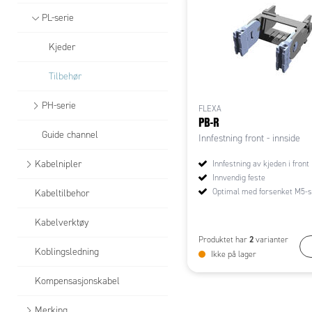
PL-serie
Kjeder
Tilbehør
PH-serie
FLEXA
PB-R
Guide channel
Innfestning front - innside
Kabelnipler
Innfestning av kjeden i front
Innvendig feste
Optimal med forsenket M5-
Kabeltilbehor
Kabelverktøy
2
Produktet har
varianter
Koblingsledning
Ikke på lager
Kompensasjonskabel
Merking