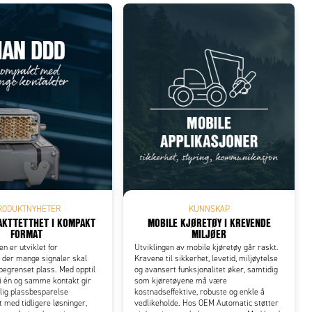
RODUKTNYHETER
KUNNSKAP
AKTTETTHET I KOMPAKT
MOBILE KJØRETØY I KREVENDE
FORMAT
MILJØER
n er utviklet for
Utviklingen av mobile kjøretøy går raskt.
r der mange signaler skal
Kravene til sikkerhet, levetid, miljøytelse
begrenset plass. Med opptil
og avansert funksjonalitet øker, samtidig
i én og samme kontakt gir
som kjøretøyene må være
lig plassbesparelse
kostnadseffektive, robuste og enkle å
med tidligere løsninger,
vedlikeholde. Hos OEM Automatic støtter