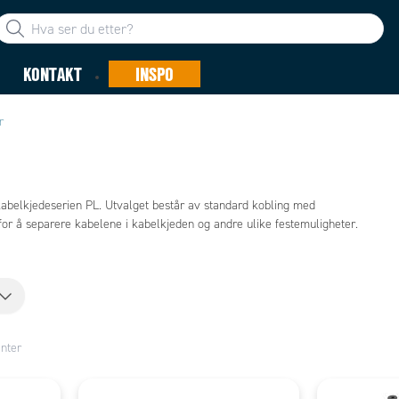
KONTAKT
INSPO
r
l kabelkjedeserien PL. Utvalget består av standard kobling med
 for å separere kabelene i kabelkjeden og andre ulike festemuligheter.
nter