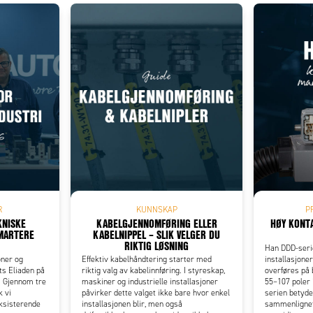
R
KUNNSKAP
P
KNISKE
KABELGJENNOMFØRING ELLER
HØY KONT
SMARTERE
KABELNIPPEL – SLIK VELGER DU
RIKTIG LØSNING
Han DDD-serie
oner og
Effektiv kabelhåndtering starter med
installasjone
s Eliaden på
riktig valg av kabelinnføring. I styreskap,
overføres på 
 Gjennom tre
maskiner og industrielle installasjoner
55–107 poler 
k vi
påvirker dette valget ikke bare hvor enkel
serien betyde
eksisterende
installasjonen blir, men også
sammenlignet 