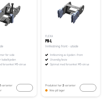
FLEXA
PB-L
ide
Innfestning front - utside
ter for side
Innfestning av kjeden i front
er kabelkjeden
Utvendig feste
d forsenket M5-skrue
Optimal med forsenket M5-skrue
2
2
varianter
Produktet har
varianter
KJØP
KJØP
er
Ikke på lager