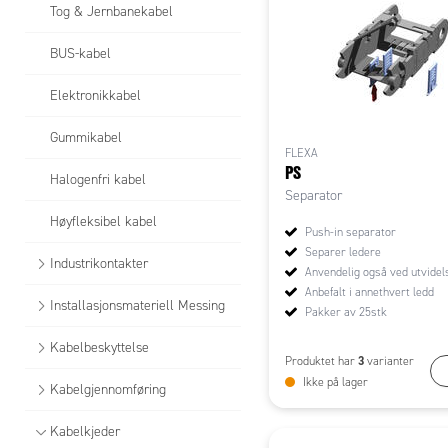
Tog & Jernbanekabel
BUS-kabel
Elektronikkabel
Gummikabel
FLEXA
PS
Halogenfri kabel
Separator
Høyfleksibel kabel
Push-in separator
Separer ledere
Industrikontakter
Anvendelig også ved utvidel
Anbefalt i annethvert ledd
Installasjonsmateriell Messing
Pakker av 25stk
Kabelbeskyttelse
3
Produktet har
varianter
Ikke på lager
Kabelgjennomføring
Kabelkjeder