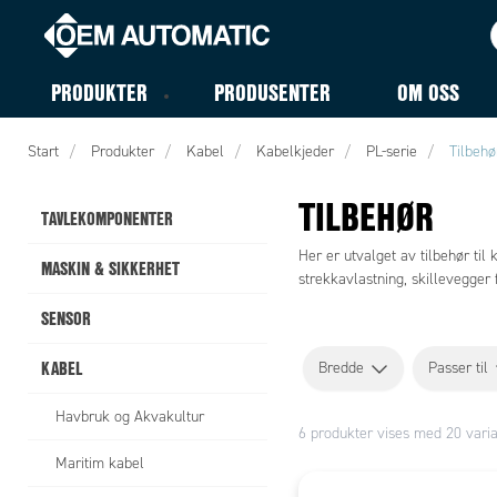
PRODUKTER
PRODUSENTER
OM OSS
Start
Produkter
Kabel
Kabelkjeder
PL-serie
Tilbehø
TILBEHØR
TAVLEKOMPONENTER
Her er utvalget av tilbehør ti
MASKIN & SIKKERHET
strekkavlastning, skillevegger
SENSOR
KABEL
Bredde
Passer til
Havbruk og Akvakultur
6 produkter vises med 20 varia
Maritim kabel