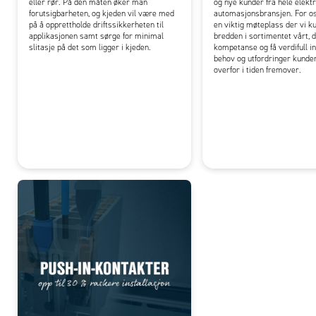
eller rør. På den måten øker man
og nye kunder fra hele elekt
forutsigbarheten, og kjeden vil være med
automasjonsbransjen. For os
på å opprettholde driftssikkerheten til
en viktig møteplass der vi k
applikasjonen samt sørge for minimal
bredden i sortimentet vårt, d
slitasje på det som ligger i kjeden.
kompetanse og få verdifull in
behov og utfordringer kunde
overfor i tiden fremover.