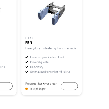
FLEXA
PB-V
Heavyduty innfestning front - innside
Innfestning av kjeden i front
Innvendig feste
skrue
Heavyduty
Optimal med forsenket M5-skrue
4
Produktet har
varianter
KJØP
KJØP
Ikke på lager