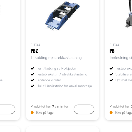
FLEXA
FLEXA
PBZ
PB
Tilkobling m/strekkavlastning
Innfestning s
For tilkobling av PL-kjeden
Festebraket
Festebrakett m/ strekkavlastning
Stabiliser
se
Bindende vinkler
Optimal me
Hull til innfestning for enkel montasje
7
Produktet har
varianter
Produktet har
KJØP
KJØP
Ikke på lager
Ikke på lag