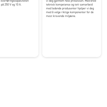
 overføringskapasiteten
vi deg gjennom hele prosessen. Med bred
 på 250 V og 10 A.
teknisk kompetanse og tett samarbeid
med ledende produsenter hjelper vi deg
med å velge riktige komponenter for de
mest krevende miljøene.