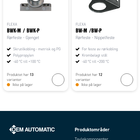
FLEXA
FLEXA
BWK-M / BWK-P
BW-M /BW-P
Rørfeste - Gjenget
Rørfeste - Nippelfeste
Skrutilkobling - metrisk og PG
For feste av rørkobling
Polypropylen
Krombelagt stål
-40 °C till +100 °C
-40 °C till +200 °C
13
12
Produktet har
Produktet har
varianter
varianter
Ikke på lager
Ikke på lager
Produktområder
Tavlekomponenter