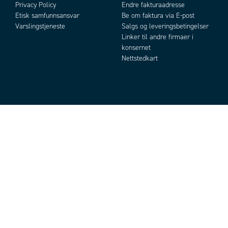
Privacy Policy
Endre fakturaadresse
Etisk samfunnsansvar
Be om faktura via E-post
Varslingstjeneste
Salgs og leveringsbetingelser
Linker til andre firmaer i
konsernet
Nettstedkart