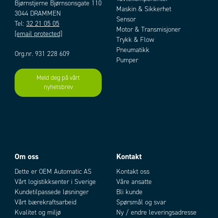
Bjørnstjerne Bjørnsonsgate 110
Maskin & Sikkerhet
3044 DRAMMEN
Sensor
Tel:
32 21 05 05
Motor & Transmisjoner
[email protected]
Trykk & Flow
Pneumatikk
Org.nr. 931 228 609
Pumper
Meld deg på vårt
nyhetsbrev
Om oss
Kontakt
Dette er OEM Automatic AS
Kontakt oss
Vårt logistikksenter i Sverige
Våre ansatte
Kundetilpassede løsninger
Bli kunde
Vårt bærekraftsarbeid
Spørsmål og svar
Kvalitet og miljø
Ny / endre leveringsadresse