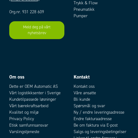
Vekt/m
0,13
Trykk & Flow
Pneumatikk
Org.nr. 931 228 609
Pumper
Meld deg på vårt
nyhetsbrev
Add as new cart row
Add to existing cart row
Om oss
Kontakt
Dette er OEM Automatic AS
Kontakt oss
Vårt logistikksenter i Sverige
Våre ansatte
Kundetilpassede løsninger
Bli kunde
Vårt bærekraftsarbeid
Spørsmål og svar
Kvalitet og miljø
Ny / endre leveringsadresse
Privacy Policy
Endre fakturaadresse
Etisk samfunnsansvar
Be om faktura via E-post
Varslingstjeneste
Salgs og leveringsbetingelser