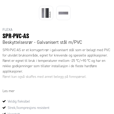
FLEXA
SPR-PVC-AS
Beskyttelsesrør - Galvanisert stål m/PVC
SPR-PVC-AS er et korrugert-rør i galvanisert stål som er belagt med PVC
for utvidet bruksområde, egnet for krevende og spesielle applikasjoner.
Røret er egnet til bruk i temperaturer mellom -25 °C/+90 °C og har en
rekke godkjenninger som tillater installasjon i de fleste hardføre
applikasjoner.
Røret kan også skaffes med annet belegg på forespørsel.
Bruksområder:
Les mer
Maskin og fabrikk
Veldig fleksibel
Automotive
Strek/kompresjons resistent
Jernbane