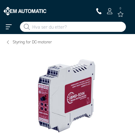
0
Styring for DC-motorer