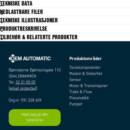
TEKNISKE DATA
NEDLASTBARE FILER
Change direction of rotation (CW/CCW)
Ja
TEKNISKE ILLUSTRASJONER
Current limit adjustable
Ja
PRODUKTBESKRIVELSE
Impulse/continuous mode
Ja
TILBEHØR & RELATERTE PRODUKTER
Maks strøm
(5s) 10
Potentiometer adjustable speed
Ja
Softstart/stop
Ja
Speed settings
Ja
Produktområder
Stop at limit position
Nei
Tavlekomponenter
Supplier
Bjørnstjerne Bjørnsonsgate 110
Smart Motor Devices
Maskin & Sikkerhet
3044 DRAMMEN
Vekt
200 g
Sensor
Tel:
32 21 05 05
Motor & Transmisjoner
[email protected]
Trykk & Flow
Pneumatikk
Org.nr. 931 228 609
Pumper
Meld deg på vårt
nyhetsbrev