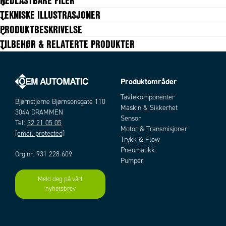
NEDLASTBARE FILER
Change direction of rotation (CW/CCW)
Ja
TEKNISKE ILLUSTRASJONER
Current limit adjustable
Ja
PRODUKTBESKRIVELSE
Impulse/continuous mode
Ja
TILBEHØR & RELATERTE PRODUKTER
Maks strøm
(5s) 30
Potentiometer adjustable speed
Ja
Softstart/stop
Ja
Speed settings
Ja
Produktområder
Supplier
Smart Motor Devices
Tavlekomponenter
Vekt
Bjørnstjerne Bjørnsonsgate 110
200 g
Maskin & Sikkerhet
3044 DRAMMEN
Sensor
Tel:
32 21 05 05
Motor & Transmisjoner
[email protected]
Trykk & Flow
Pneumatikk
Org.nr. 931 228 609
Pumper
Meld deg på vårt
nyhetsbrev