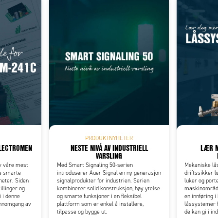
Add as new cart row
 to existing cart row
PRODUKTNYHETER
ELECTROMEN
NESTE NIVÅ AV INDUSTRIELL
LÆR 
VARSLING
v våre mest
Med Smart Signaling 50-serien
Mekaniske lå
ne smarte
introduserer Auer Signal en ny generasjon
driftssikker l
eter. Siden
signalprodukter for industrien. Serien
luker og porte
illinger og
kombinerer solid konstruksjon, høy ytelse
maskinområder
i i denne
og smarte funksjoner i en fleksibel
en innføring 
ennomgang av
plattform som er enkel å installere,
låssystemer f
tilpasse og bygge ut.
de kan gi i in