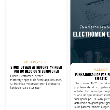
Add
PRODUKTNYHETER
STORT UTVALG AV MOTORSTYRINGER
KUNNSKAP
FOR DC BLDC OG STEGMOTORER
FUNKSJONSGUIDE FOR 
Finske Electromen leverer
EM-241C
motorstyringer til de fleste applikasjoner.
Electromen EM-241C er et a
Alt fra enkle motorstartere til avanserte
populære styrekort, og den
konfigurerbare styringer.
enheten byr på mange muligh
vi ofte får spørsmål om innst
funksjoner på EM-241C, gir v
artikkelen en grundigere gj
ulike parameterinnstillinger.