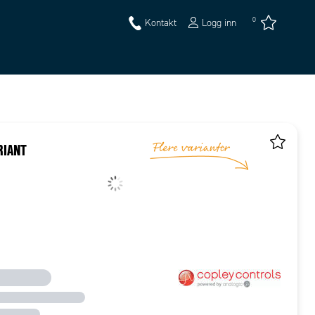
0
Kontakt
Logg inn
RIANT