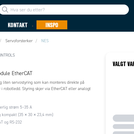
KONTAKT
INSPO
Servoforsterker
NES
ONTROLS
VALGT VA
dule EtherCAT
 liten servostyring som kan monteres direkte på
 i robotledd. Styring skjer via EtherCAT eller analogt
erlig strøm 5–35 A
g kompakt (35 × 30 × 23,4 mm)
AT og RS-232