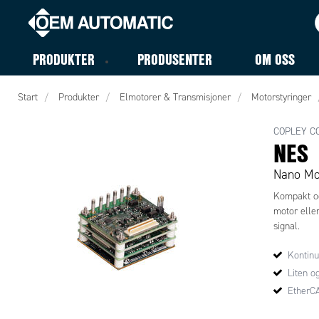
PRODUKTER
PRODUSENTER
OM OSS
Start
Produkter
Elmotorer & Transmisjoner
Motorstyringer
COPLEY C
NES
Nano Mo
Kompakt og
motor eller
signal.
Kontinu
Liten o
EtherC