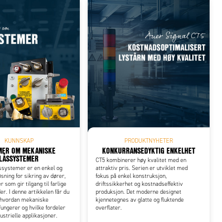
KUNNSKAP
PRODUKTNYHETER
MER OM MEKANISKE
KONKURRANSEDYKTIG ENKELHET
LÅSSYSTEMER
CT5 kombinerer høy kvalitet med en
ssystemer er en enkel og
attraktiv pris. Serien er utviklet med
øsning for sikring av dører,
fokus på enkel konstruksjon,
r som gir tilgang til farlige
driftssikkerhet og kostnadseffektiv
. I denne artikkelen får du
produksjon. Det moderne designet
i hvordan mekaniske
kjennetegnes av glatte og fluktende
ungerer og hvilke fordeler
overflater.
dustrielle applikasjoner.