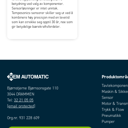
betydning ved valg av komponenter.
Sensorløsninger er intet unntak.
Temposonics-sensorer skiller seg ut ved å
kombinere høy presisjon med en levetid
som kan strekke seg opptil 30 år, noe som
gir betydelige bærekraftsfordeler.
Produktområ
Tavlekomponen
Bjørnstjerne Bjørnsonsgate 110
Maskin & Sikke
3044 DRAMMEN
Sensor
Tel:
32 21 05 05
Motor & Transm
[email protected]
Trykk & Flow
Pneumatikk
Org.nr. 931 228 609
Pumper