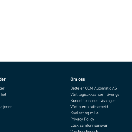
der
Om oss
ter
Dette er OEM Automatic AS
rhet
Vårt logistikksenter i Sverige
Kundetilpassede løsninger
isjoner
Vårt bærekraftsarbeid
Kvalitet og miljø
Privacy Policy
Etisk samfunnsansvar
Varslingstjeneste