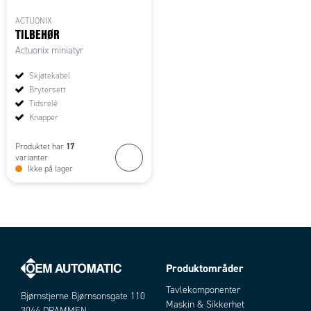
ACTUONIX
TILBEHØR
Actuonix miniatyr
Skjøtekabel
Brytersett
Tidsrelé
Knapper
17
Produktet har
varianter
Ikke på lager
Produktområder
Tavlekomponenter
Bjørnstjerne Bjørnsonsgate 110
Maskin & Sikkerhet
3044 DRAMMEN