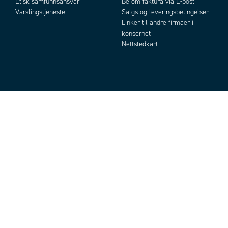
Etisk samfunnsansvar
Be om faktura via E-post
Varslingstjeneste
Salgs og leveringsbetingelser
Linker til andre firmaer i
konsernet
Nettstedkart