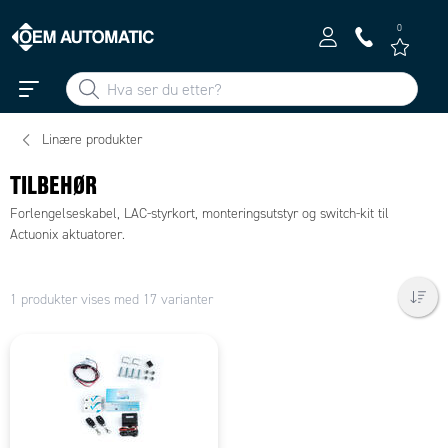
0
Linære produkter
TILBEHØR
Forlengelseskabel, LAC-styrkort, monteringsutstyr og switch-kit til
Actuonix aktuatorer.
1 produkter vises med 17 varianter