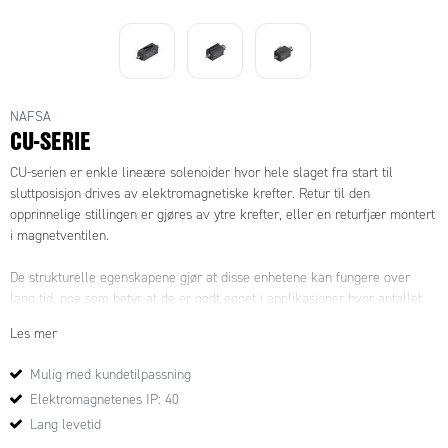
NAFSA
CU-SERIE
CU-serien er enkle lineære solenoider hvor hele slaget fra start til
sluttposisjon drives av elektromagnetiske krefter. Retur til den
opprinnelige stillingen er gjøres av ytre krefter, eller en returfjær montert
i magnetventilen.
De strukturelle egenskapene gjør at disse enhetene kan fungere over
lang tid, noe som betyr at de er godt egnet i applikasjoner hvor antallet
sykluser er høyt.
Les mer
Mulig med kundetilpassning
Elektromagnetenes IP: 40
Lang levetid