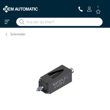
0
Solenoider