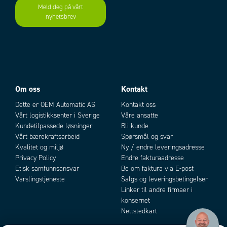
Meld deg på vårt
Slaglengde
6 mm
nyhetsbrev
Add as new cart row
Add to existing cart row
Spenning AC maks.
120 V
Spenning AC min.
120 V
Spenning DC maks.
205 V
Spenning DC min.
6 V
Spenningstype
DC
Spring return
Ja
Om oss
Kontakt
Vekt total
110 g
Dette er OEM Automatic AS
Kontakt oss
Vårt logistikksenter i Sverige
Våre ansatte
Kundetilpassede løsninger
Bli kunde
Vårt bærekraftsarbeid
Spørsmål og svar
Kvalitet og miljø
Ny / endre leveringsadresse
Privacy Policy
Endre fakturaadresse
Etisk samfunnsansvar
Be om faktura via E-post
Varslingstjeneste
Salgs og leveringsbetingelser
Linker til andre firmaer i
konsernet
Nettstedkart