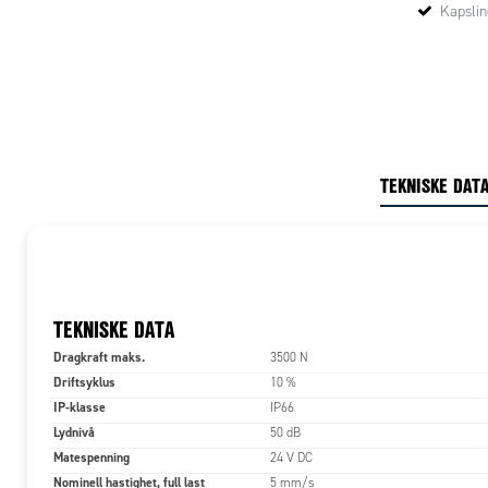
Kapslin
TEKNISKE DAT
TEKNISKE DATA
Dragkraft maks.
3500 N
Driftsyklus
10 %
IP-klasse
IP66
Lydnivå
50 dB
Matespenning
24 V DC
Nominell hastighet, full last
5 mm/s