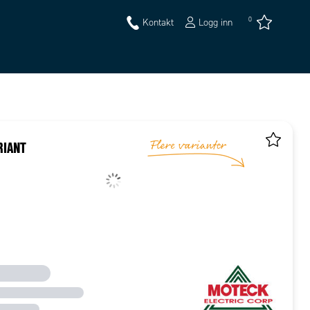
0
Kontakt
Logg inn
RIANT