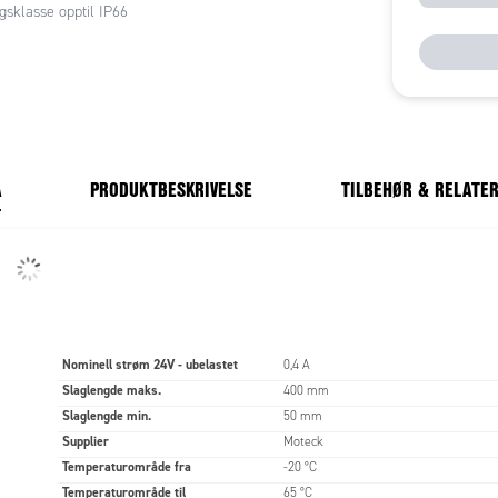
gsklasse opptil IP66
A
PRODUKTBESKRIVELSE
TILBEHØR & RELATE
Nominell strøm 24V - ubelastet
0,4 A
Slaglengde maks.
400 mm
Slaglengde min.
50 mm
Supplier
Moteck
Temperaturområde fra
-20 °C
Temperaturområde til
65 °C