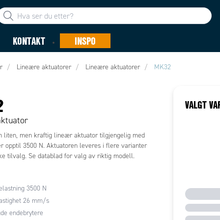
KONTAKT
INSPO
r
Lineære aktuatorer
Lineære aktuatorer
MK32
2
VALGT VA
aktuator
liten, men kraftig lineær aktuator tilgjengelig med
r opptil 3500 N. Aktuatoren leveres i flere varianter
e tilvalg. Se datablad for valg av riktig modell.
lastning 3500 N
astighet 26 mm/s
de endebrytere