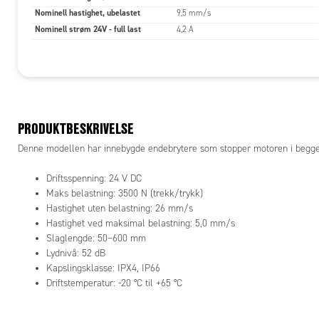
Nominell hastighet, ubelastet
9,5 mm/s
Nominell strøm 24V - full last
4,2 A
PRODUKTBESKRIVELSE
Denne modellen har innebygde endebrytere som stopper motoren i begge e
Driftsspenning: 24 V DC
Maks belastning: 3500 N (trekk/trykk)
Hastighet uten belastning: 26 mm/s
Hastighet ved maksimal belastning: 5,0 mm/s
Slaglengde: 50–600 mm
Lydnivå: 52 dB
Kapslingsklasse: IPX4, IP66
Driftstemperatur: -20 °C til +65 °C