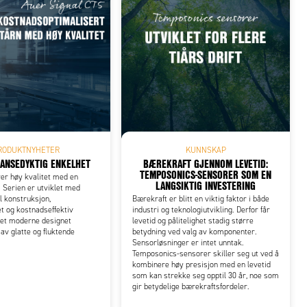
RODUKTNYHETER
KUNNSKAP
ANSEDYKTIG ENKELHET
BÆREKRAFT GJENNOM LEVETID:
TEMPOSONICS-SENSORER SOM EN
er høy kvalitet med en
LANGSIKTIG INVESTERING
. Serien er utviklet med
l konstruksjon,
Bærekraft er blitt en viktig faktor i både
et og kostnadseffektiv
industri og teknologiutvikling. Derfor får
Det moderne designet
levetid og pålitelighet stadig større
av glatte og fluktende
betydning ved valg av komponenter.
Sensorløsninger er intet unntak.
Temposonics-sensorer skiller seg ut ved å
kombinere høy presisjon med en levetid
som kan strekke seg opptil 30 år, noe som
gir betydelige bærekraftsfordeler.