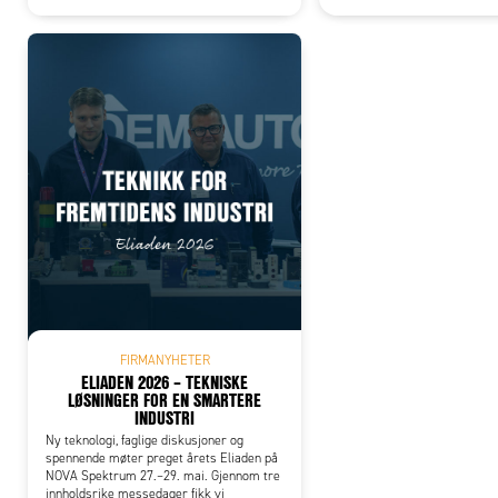
FIRMANYHETER
ELIADEN 2026 – TEKNISKE
LØSNINGER FOR EN SMARTERE
INDUSTRI
Ny teknologi, faglige diskusjoner og
spennende møter preget årets Eliaden på
NOVA Spektrum 27.–29. mai. Gjennom tre
innholdsrike messedager fikk vi