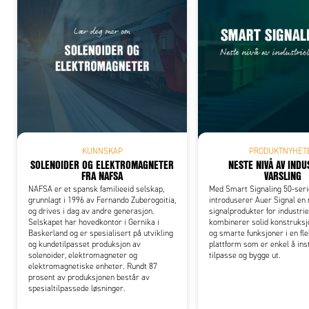
Add
KUNNSKAP
PRODUKTNYHET
SOLENOIDER OG ELEKTROMAGNETER
NESTE NIVÅ AV INDU
FRA NAFSA
VARSLING
NAFSA er et spansk familieeid selskap,
Med Smart Signaling 50-ser
grunnlagt i 1996 av Fernando Zuberogoitia,
introduserer Auer Signal en
og drives i dag av andre generasjon.
signalprodukter for industrie
Selskapet har hovedkontor i Gernika i
kombinerer solid konstruksjo
Baskerland og er spesialisert på utvikling
og smarte funksjoner i en fle
og kundetilpasset produksjon av
plattform som er enkel å inst
solenoider, elektromagneter og
tilpasse og bygge ut.
elektromagnetiske enheter. Rundt 87
prosent av produksjonen består av
spesialtilpassede løsninger.