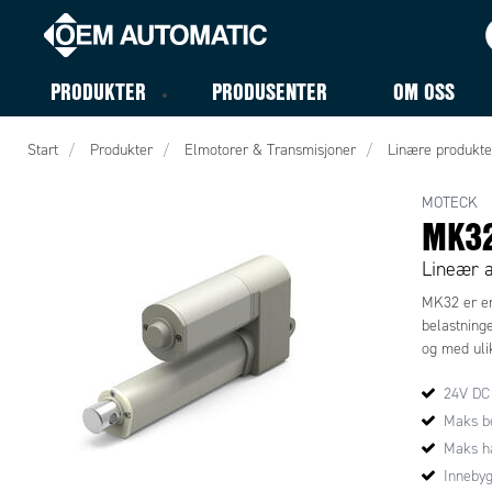
PRODUKTER
PRODUSENTER
OM OSS
Start
Produkter
Elmotorer & Transmisjoner
Linære produkte
MOTECK
MK3
Lineær 
MK32 er en 
belastninge
og med ulik
24V DC
Maks be
Maks h
Innebyg