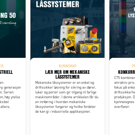
Add as new cart row
 to existing cart row
ER
KUNNSKAP
P
STRIELL
LÆR MER OM MEKANISKE
KONKURR
LÅSSYSTEMER
CT5 kombiner
ien
Mekaniske låssystemer er en enkel og
attraktiv pris
 ny generasjon
driftssikker løsning for sikring av dører,
fokus på enke
n. Serien
luker og porter som gir tilgang til farlige
driftssikkerh
n, høy ytelse
maskinområder. I denne artikkelen får du
produksjon. 
ksibel
en innføring i hvordan mekaniske
kjennetegnes 
allere,
låssystemer fungerer og hvilke fordeler
overflater.
de kan gi i industrielle applikasjoner.